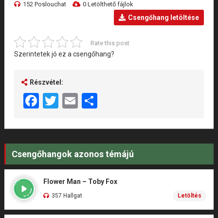
152 Poslouchat
0 Letölthető fájlok
Csengőhang letöltése
Rate this post
Szerintetek jó ez a csengőhang?
Részvétel:
Facebook
Twitter
Email
Share
Csengőhangok azonos témájú
Flower Man – Toby Fox
357 Hallgat
Letöltés