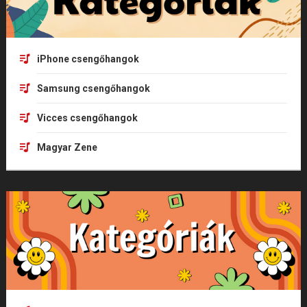
iPhone csengőhangok
Samsung csengőhangok
Vicces csengőhangok
Magyar Zene