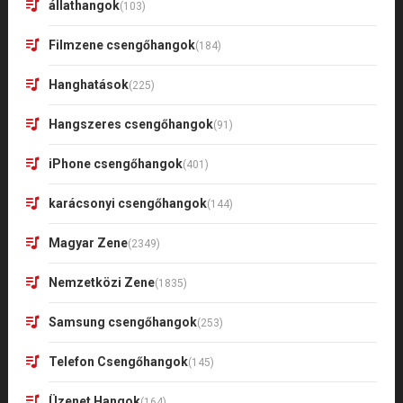
állathangok
(103)
Filmzene csengőhangok
(184)
Hanghatások
(225)
Hangszeres csengőhangok
(91)
iPhone csengőhangok
(401)
karácsonyi csengőhangok
(144)
Magyar Zene
(2349)
Nemzetközi Zene
(1835)
Samsung csengőhangok
(253)
Telefon Csengőhangok
(145)
Üzenet Hangok
(164)