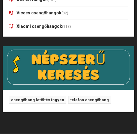
Vicces csengőhangok
(82)
Xiaomi csengőhangok
(118)
csengőhang letöltés ingyen
telefon csengőhang