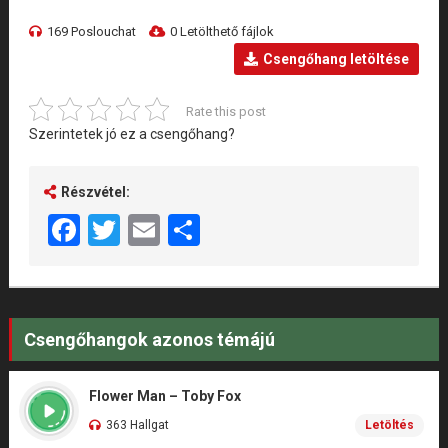
169 Poslouchat
0 Letölthető fájlok
Csengőhang letöltése
Rate this post
Szerintetek jó ez a csengőhang?
Részvétel:
Facebook
Twitter
Email
Share
Csengőhangok azonos témájú
Flower Man – Toby Fox
363 Hallgat
Letöltés