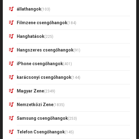
állathangok
(103)
Filmzene csengőhangok
(184)
Hanghatások
(225)
Hangszeres csengőhangok
(91)
iPhone csengőhangok
(401)
karácsonyi csengőhangok
(144)
Magyar Zene
(2349)
Nemzetközi Zene
(1835)
Samsung csengőhangok
(253)
Telefon Csengőhangok
(145)