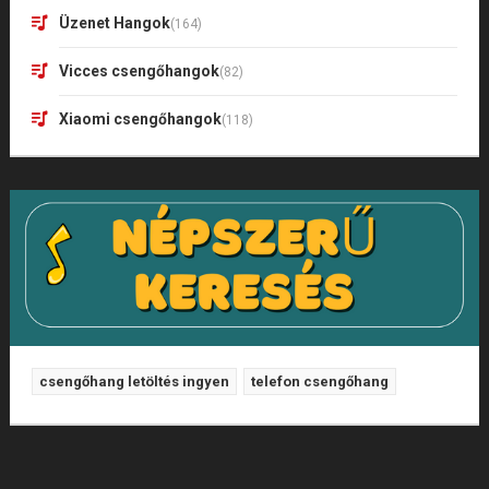
Üzenet Hangok
(164)
Vicces csengőhangok
(82)
Xiaomi csengőhangok
(118)
csengőhang letöltés ingyen
telefon csengőhang