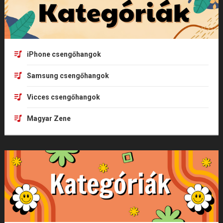
iPhone csengőhangok
Samsung csengőhangok
Vicces csengőhangok
Magyar Zene