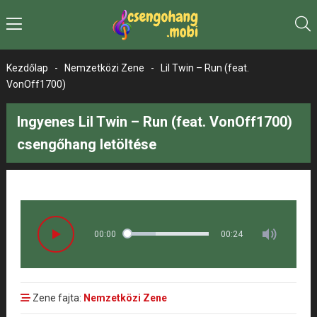
Kezdőlap
-
Nemzetközi Zene
-
Lil Twin – Run (feat.
VonOff1700)
Ingyenes Lil Twin – Run (feat. VonOff1700)
csengőhang letöltése
00:00
00:24
Zene fajta:
Nemzetközi Zene