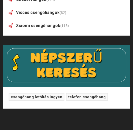
Vicces csengőhangok
(82)
Xiaomi csengőhangok
(118)
csengőhang letöltés ingyen
telefon csengőhang