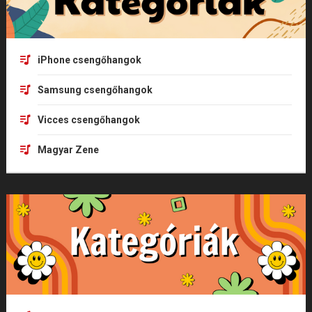
iPhone csengőhangok
Samsung csengőhangok
Vicces csengőhangok
Magyar Zene