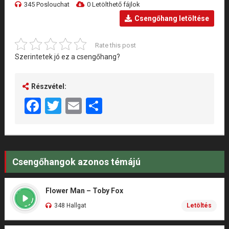
345 Poslouchat
0 Letölthető fájlok
Csengőhang letöltése
Rate this post
Szerintetek jó ez a csengőhang?
Részvétel:
Facebook
Twitter
Email
Share
Csengőhangok azonos témájú
Flower Man – Toby Fox
348 Hallgat
Letöltés