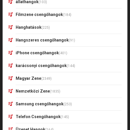
állathangok
(103)
Filmzene csengőhangok
(184)
Hanghatások
(225)
Hangszeres csengőhangok
(91)
iPhone csengőhangok
(401)
karácsonyi csengőhangok
(144)
Magyar Zene
(2349)
Nemzetközi Zene
(1835)
Samsung csengőhangok
(253)
Telefon Csengőhangok
(145)
Üzenet Hangok
(164)