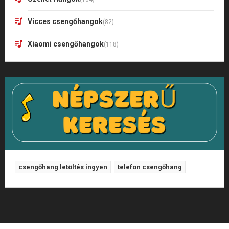
Vicces csengőhangok
(82)
Xiaomi csengőhangok
(118)
csengőhang letöltés ingyen
telefon csengőhang