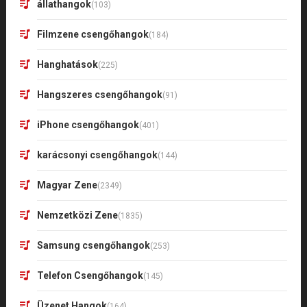
állathangok
(103)
Filmzene csengőhangok
(184)
Hanghatások
(225)
Hangszeres csengőhangok
(91)
iPhone csengőhangok
(401)
karácsonyi csengőhangok
(144)
Magyar Zene
(2349)
Nemzetközi Zene
(1835)
Samsung csengőhangok
(253)
Telefon Csengőhangok
(145)
Üzenet Hangok
(164)