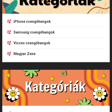
iPhone csengőhangok
Samsung csengőhangok
Vicces csengőhangok
Magyar Zene