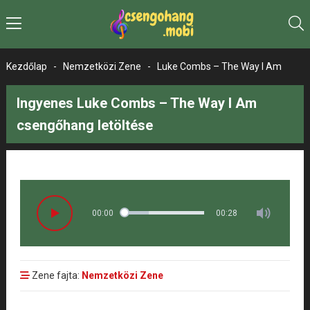
Kezdőlap
-
Nemzetközi Zene
-
Luke Combs – The Way I Am
Ingyenes Luke Combs – The Way I Am
csengőhang letöltése
00:00
00:28
Zene fajta:
Nemzetközi Zene