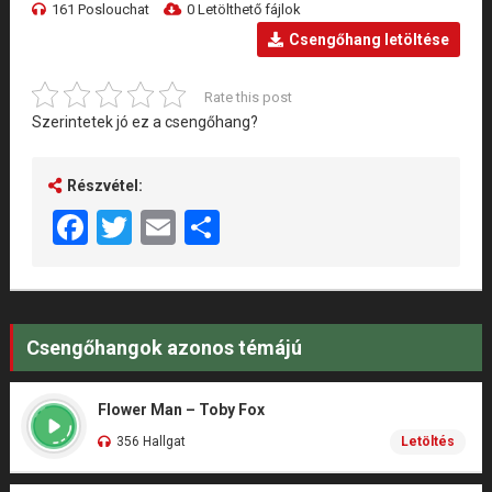
161 Poslouchat
0 Letölthető fájlok
Csengőhang letöltése
Rate this post
Szerintetek jó ez a csengőhang?
Részvétel:
Facebook
Twitter
Email
Share
Csengőhangok azonos témájú
Flower Man – Toby Fox
356 Hallgat
Letöltés