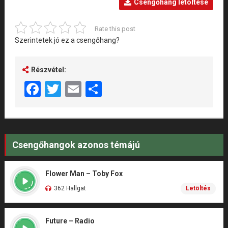
Csengőhang letöltése
Rate this post
Szerintetek jó ez a csengőhang?
Részvétel:
Facebook
Twitter
Email
Share
Csengőhangok azonos témájú
Flower Man – Toby Fox
362 Hallgat
Letöltés
Future – Radio