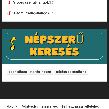
Vicces csengőhangok
(82)
Xiaomi csengőhangok
(118)
csengőhang letöltés ingyen
telefon csengőhang
Rólunk
Adatvédelmi irányelvek
Felhasználási feltételek