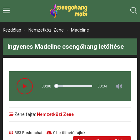
Kezdőlap
-
Nemzetközi Zene
-
Madeline
Ingyenes Madeline csengőhang letöltése
00:00
00:34
Zene fajta:
Nemzetközi Zene
353 Poslouchat
0 Letölthető fájlok