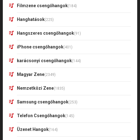
Filmzene csengőhangok
(184)
Hanghatások
(225)
Hangszeres csengőhangok
(91)
iPhone csengőhangok
(401)
karácsonyi csengőhangok
(144)
Magyar Zene
(2349)
Nemzetközi Zene
(1835)
Samsung csengőhangok
(253)
Telefon Csengőhangok
(145)
Üzenet Hangok
(164)