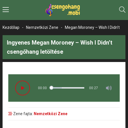
Kezdőlap
-
Nemzetközi Zene
-
Megan Moroney – Wish I Didn’t
Ingyenes Megan Moroney – Wish I Didn’t
csengőhang letöltése
00:00
00:27
Zene fajta:
Nemzetközi Zene