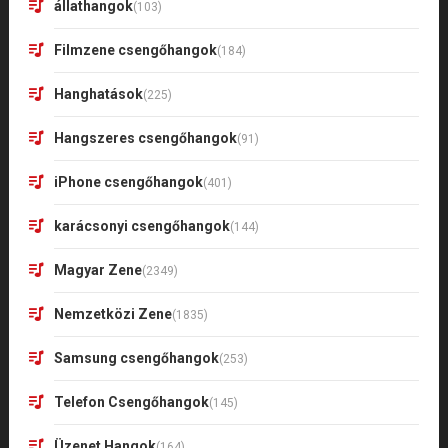
állathangok
(103)
Filmzene csengőhangok
(184)
Hanghatások
(225)
Hangszeres csengőhangok
(91)
iPhone csengőhangok
(401)
karácsonyi csengőhangok
(144)
Magyar Zene
(2349)
Nemzetközi Zene
(1835)
Samsung csengőhangok
(253)
Telefon Csengőhangok
(145)
Üzenet Hangok
(164)