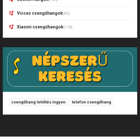
Vicces csengőhangok
(82)
Xiaomi csengőhangok
(118)
csengőhang letöltés ingyen
telefon csengőhang