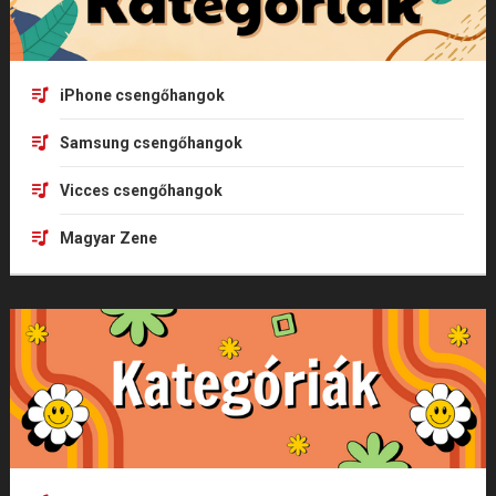
iPhone csengőhangok
Samsung csengőhangok
Vicces csengőhangok
Magyar Zene