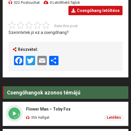
322 Poslouchat
0 Letölthető fájlok
Csengőhang letöltése
Rate this post
Szerintetek jó ez a csengőhang?
Részvétel:
Facebook
Twitter
Email
Share
Csengőhangok azonos témájú
Flower Man – Toby Fox
356 Hallgat
Letöltés