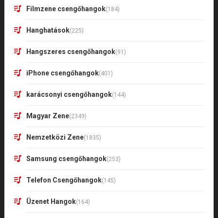
Filmzene csengőhangok
(184)
Hanghatások
(225)
Hangszeres csengőhangok
(91)
iPhone csengőhangok
(401)
karácsonyi csengőhangok
(144)
Magyar Zene
(2349)
Nemzetközi Zene
(1835)
Samsung csengőhangok
(253)
Telefon Csengőhangok
(145)
Üzenet Hangok
(164)