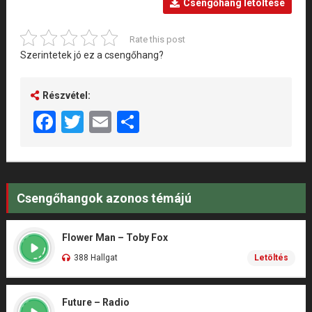
Csengőhang letöltése
Rate this post
Szerintetek jó ez a csengőhang?
Részvétel:
Facebook
Twitter
Email
Share
Csengőhangok azonos témájú
Flower Man – Toby Fox
388 Hallgat
Letöltés
Future – Radio