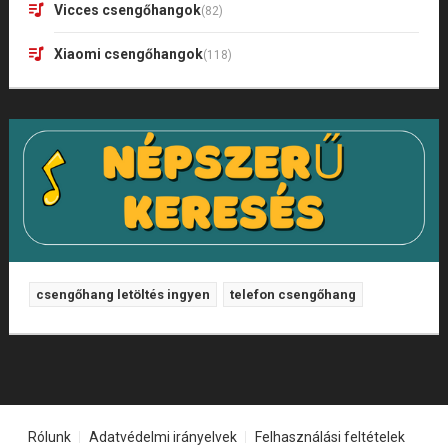
Vicces csengőhangok
(82)
Xiaomi csengőhangok
(118)
csengőhang letöltés ingyen
telefon csengőhang
Rólunk
Adatvédelmi irányelvek
Felhasználási feltételek