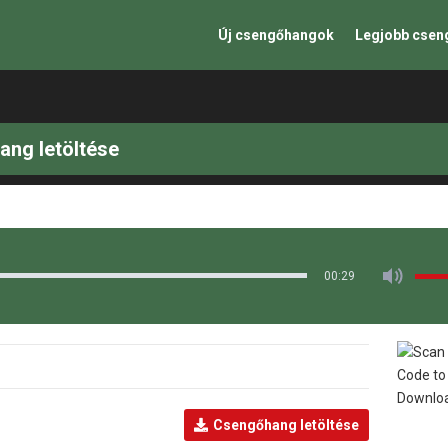
Új csengőhangok
Legjobb cse
ang letöltése
00:29
Csengőhang letöltése