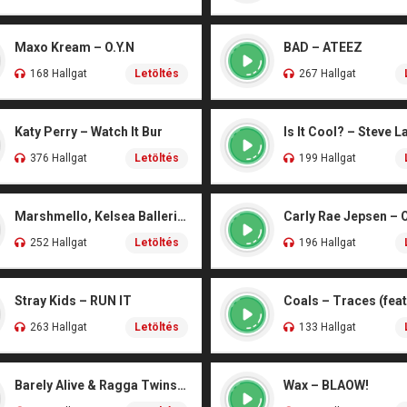
Maxo Kream – O.Y.N
BAD – ATEEZ
168 Hallgat
Letöltés
267 Hallgat
Katy Perry – Watch It Bur
Is It Cool? – Steve L
376 Hallgat
Letöltés
199 Hallgat
Marshmello, Kelsea Ballerini – Another Drink
Carly Rae Jepsen – 
252 Hallgat
Letöltés
196 Hallgat
Stray Kids – RUN IT
263 Hallgat
Letöltés
133 Hallgat
Barely Alive & Ragga Twins – We Set It
Wax – BLAOW!