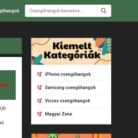
ngőhangok
iPhone csengőhangok
Samsung csengőhangok
Vicces csengőhangok
Magyar Zene