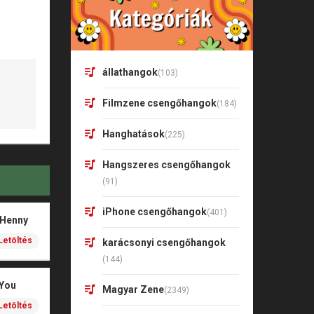
állathangok
(103)
Filmzene csengőhangok
(184)
Hanghatások
(225)
Hangszeres csengőhangok
(91)
iPhone csengőhangok
(401)
 Henny
Letöltés
karácsonyi csengőhangok
(144)
 You
Magyar Zene
(2349)
Letöltés