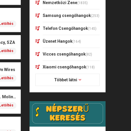
Nemzetközi Zene
(1835)
Samsung csengőhangok
(253)
Letöltés
Telefon Csengőhangok
(145)
Üzenet Hangok
(164)
acy, SZA
Letöltés
Vicces csengőhangok
(82)
Xiaomi csengőhangok
(118)
On Wires
Letöltés
Többet látni
Coals – Traces (feat. Molina)
Letöltés