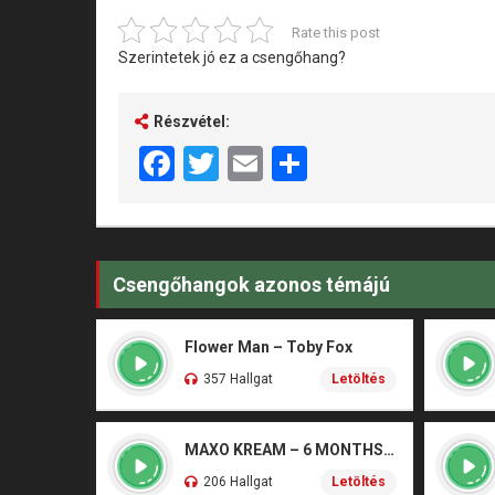
Rate this post
Szerintetek jó ez a csengőhang?
Részvétel:
Facebook
Twitter
Email
Share
Csengőhangok azonos témájú
Flower Man – Toby Fox
357 Hallgat
Letöltés
MAXO KREAM – 6 MONTHS CLEAN
206 Hallgat
Letöltés