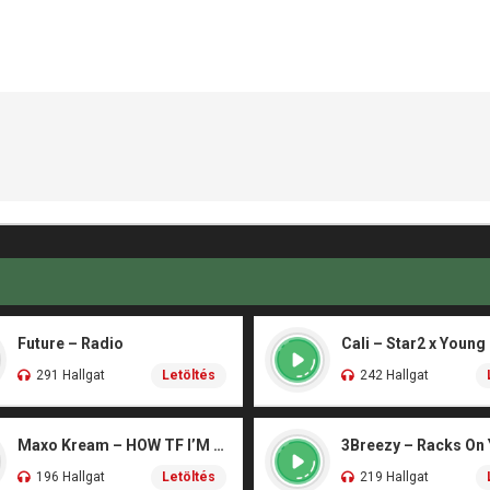
Future – Radio
Cali – Star2 x Young
291 Hallgat
Letöltés
242 Hallgat
Maxo Kream – HOW TF I’M LUCKY
3Breezy – Racks On
196 Hallgat
Letöltés
219 Hallgat