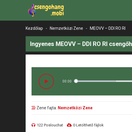
Kezdőlap
-
Nemzetközi Zene
-
MEOVV – DDI RO RI
Ingyenes MEOVV – DDI RO RI csengőh
00:00
Zene fajta:
Nemzetközi Zene
122 Poslouchat
0 Letölthető fájlok