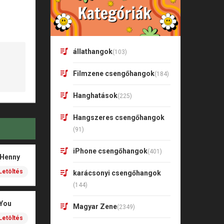
állathangok
(103)
Filmzene csengőhangok
(184)
Hanghatások
(225)
Hangszeres csengőhangok
(91)
iPhone csengőhangok
(401)
 Henny
Letöltés
karácsonyi csengőhangok
(144)
 You
Magyar Zene
(2349)
Letöltés