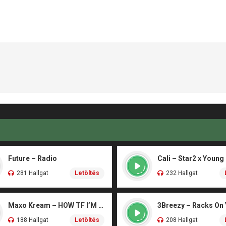
Future – Radio
Cali – Star2 x Young
281 Hallgat
Letöltés
232 Hallgat
Maxo Kream – HOW TF I’M LUCKY
3Breezy – Racks On
188 Hallgat
Letöltés
208 Hallgat