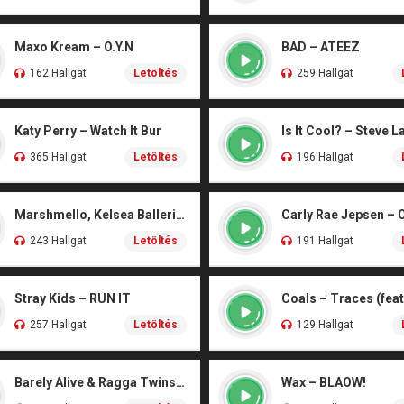
Maxo Kream – O.Y.N
BAD – ATEEZ
162 Hallgat
Letöltés
259 Hallgat
Katy Perry – Watch It Bur
Is It Cool? – Steve L
365 Hallgat
Letöltés
196 Hallgat
Marshmello, Kelsea Ballerini – Another Drink
Carly Rae Jepsen – 
243 Hallgat
Letöltés
191 Hallgat
Stray Kids – RUN IT
257 Hallgat
Letöltés
129 Hallgat
Barely Alive & Ragga Twins – We Set It
Wax – BLAOW!