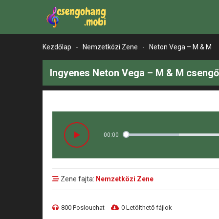
Kezdőlap
-
Nemzetközi Zene
-
Neton Vega – M & M
Ingyenes Neton Vega – M & M csengő
00:00
Zene fajta:
Nemzetközi Zene
800 Poslouchat
0 Letölthető fájlok