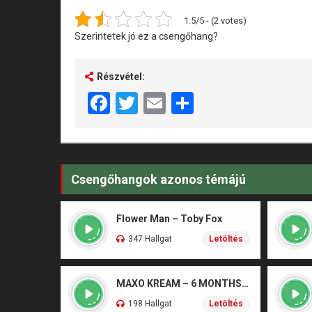
1.5/5 - (2 votes)
Szerintetek jó ez a csengőhang?
Részvétel:
Facebook
Twitter
Email
Share
Csengőhangok azonos témájú
Flower Man – Toby Fox
347 Hallgat
Letöltés
MAXO KREAM – 6 MONTHS CLEAN
198 Hallgat
Letöltés