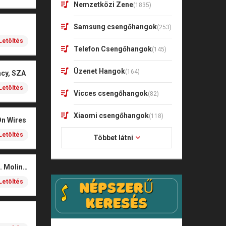
Nemzetközi Zene
(1835)
Samsung csengőhangok
(253)
Letöltés
Telefon Csengőhangok
(145)
Üzenet Hangok
(164)
acy, SZA
Letöltés
Vicces csengőhangok
(82)
Xiaomi csengőhangok
(118)
On Wires
Letöltés
Többet látni
Coals – Traces (feat. Molina)
Letöltés