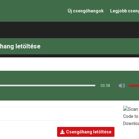
Új csengőhangok
Legjobb cse
hang letöltése
00:38
Csengőhang letöltése