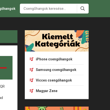
ngőhangok
iPhone csengőhangok
Samsung csengőhangok
Vicces csengőhangok
Magyar Zene