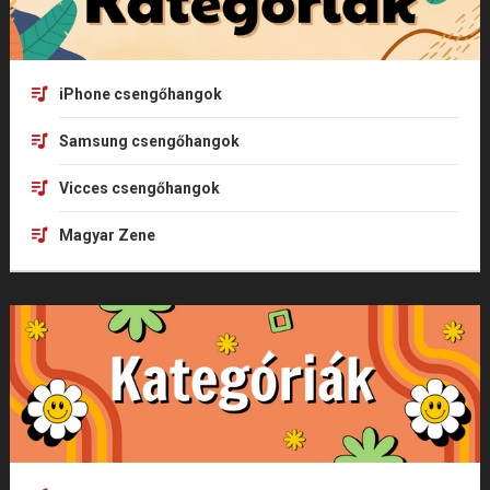
iPhone csengőhangok
Samsung csengőhangok
Vicces csengőhangok
Magyar Zene