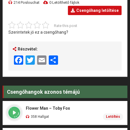
214 Poslouchat
0 Letölthető fájlok
Csengőhang letöltése
Rate this post
Szerintetek jó ez a csengőhang?
Részvétel:
Facebook
Twitter
Email
Share
Csengőhangok azonos témájú
Flower Man – Toby Fox
358 Hallgat
Letöltés