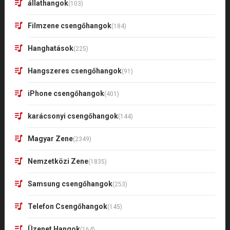
állathangok
(103)
Filmzene csengőhangok
(184)
Hanghatások
(225)
Hangszeres csengőhangok
(91)
iPhone csengőhangok
(401)
karácsonyi csengőhangok
(144)
Magyar Zene
(2349)
Nemzetközi Zene
(1835)
Samsung csengőhangok
(253)
Telefon Csengőhangok
(145)
Üzenet Hangok
(164)