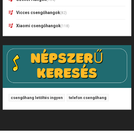
Vicces csengőhangok
(82)
Xiaomi csengőhangok
(118)
csengőhang letöltés ingyen
telefon csengőhang