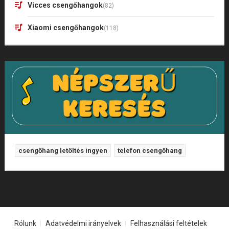
Vicces csengőhangok
(82)
Xiaomi csengőhangok
(118)
csengőhang letöltés ingyen
telefon csengőhang
Rólunk
Adatvédelmi irányelvek
Felhasználási feltételek