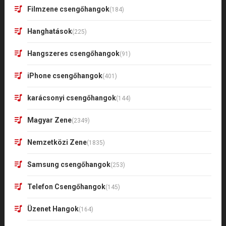
Filmzene csengőhangok
(184)
Hanghatások
(225)
Hangszeres csengőhangok
(91)
iPhone csengőhangok
(401)
karácsonyi csengőhangok
(144)
Magyar Zene
(2349)
Nemzetközi Zene
(1835)
Samsung csengőhangok
(253)
Telefon Csengőhangok
(145)
Üzenet Hangok
(164)