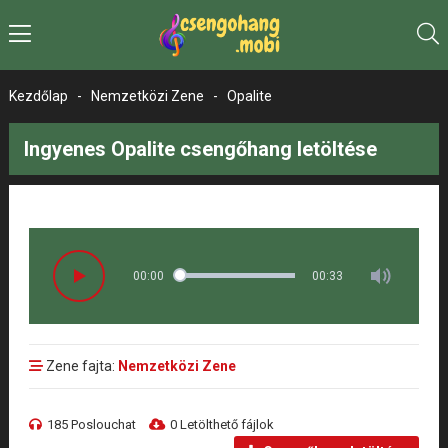
Kezdőlap
-
Nemzetközi Zene
-
Opalite
Ingyenes Opalite csengőhang letöltése
00:00
00:33
Zene fajta:
Nemzetközi Zene
185 Poslouchat
0 Letölthető fájlok