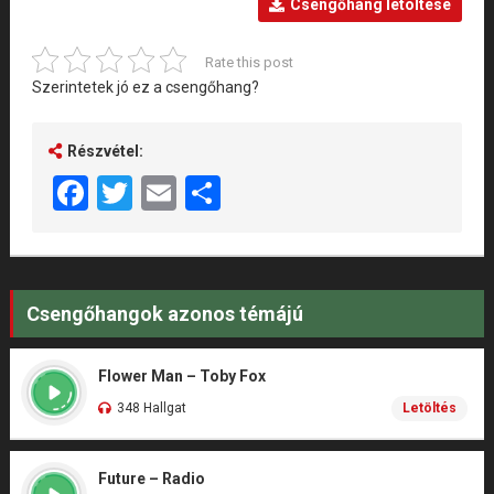
Csengőhang letöltése
Rate this post
Szerintetek jó ez a csengőhang?
Részvétel:
Facebook
Twitter
Email
Share
Csengőhangok azonos témájú
Flower Man – Toby Fox
348 Hallgat
Letöltés
Future – Radio