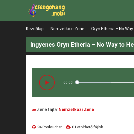
Kezdőlap
-
Nemzetközi Zene
-
Oryn Etheria – No Way 
Ingyenes Oryn Etheria – No Way to He
00:00
Zene fajta:
Nemzetközi Zene
94 Poslouchat
0 Letölthető fájlok