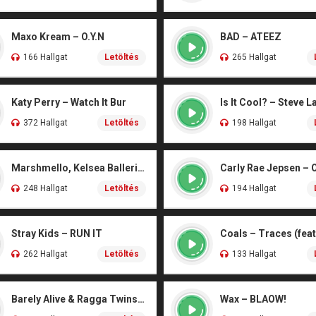
Maxo Kream – O.Y.N
BAD – ATEEZ
166 Hallgat
Letöltés
265 Hallgat
Katy Perry – Watch It Bur
Is It Cool? – Steve L
372 Hallgat
Letöltés
198 Hallgat
Marshmello, Kelsea Ballerini – Another Drink
Carly Rae Jepsen – 
248 Hallgat
Letöltés
194 Hallgat
Stray Kids – RUN IT
262 Hallgat
Letöltés
133 Hallgat
Barely Alive & Ragga Twins – We Set It
Wax – BLAOW!