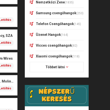
Nemzetközi Zene
(1835)
Samsung csengőhangok
(253)
Letöltés
Telefon Csengőhangok
(145)
Üzenet Hangok
(164)
acy, SZA
Letöltés
Vicces csengőhangok
(82)
Xiaomi csengőhangok
(118)
On Wires
Letöltés
Többet látni
Coals – Traces (feat. Molina)
Letöltés