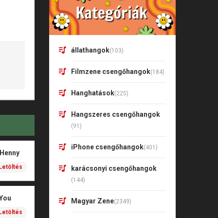
állathangok
(103)
Filmzene csengőhangok
(184)
Hanghatások
(225)
Hangszeres csengőhangok
(91)
iPhone csengőhangok
(401)
 Henny
Letöltés
karácsonyi csengőhangok
(144)
 You
Magyar Zene
(2349)
Letöltés