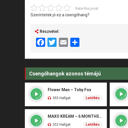
Rate this post
Szerintetek jó ez a csengőhang?
Részvétel:
Facebook
Twitter
Email
Share
Csengőhangok azonos témájú
Flower Man – Toby Fox
355 Hallgat
Letöltés
MAXO KREAM – 6 MONTHS CLEAN
202 Hallgat
Letöltés