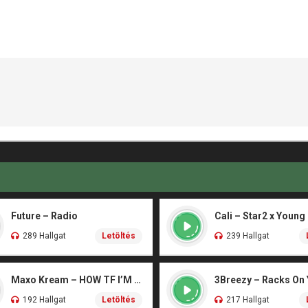
Future – Radio
Cali – Star2 x Young
289 Hallgat
Letöltés
239 Hallgat
Maxo Kream – HOW TF I’M LUCKY
3Breezy – Racks On
192 Hallgat
Letöltés
217 Hallgat