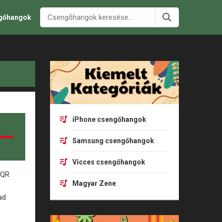
ngőhangok
iPhone csengőhangok
Samsung csengőhangok
Vicces csengőhangok
Magyar Zene