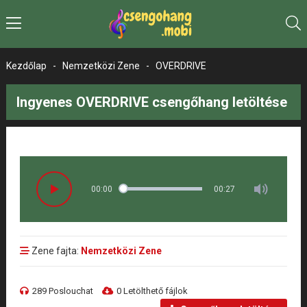
Kezdőlap
-
Nemzetközi Zene
-
OVERDRIVE
Ingyenes OVERDRIVE csengőhang letöltése
00:00
00:27
Zene fajta:
Nemzetközi Zene
289 Poslouchat
0 Letölthető fájlok