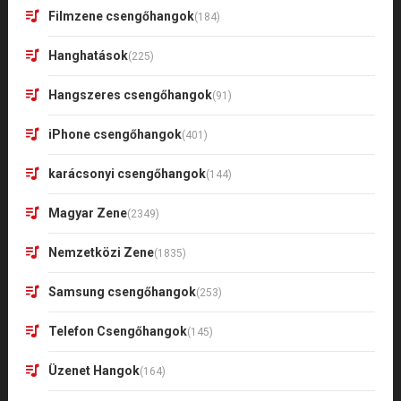
Filmzene csengőhangok
(184)
Hanghatások
(225)
Hangszeres csengőhangok
(91)
iPhone csengőhangok
(401)
karácsonyi csengőhangok
(144)
Magyar Zene
(2349)
Nemzetközi Zene
(1835)
Samsung csengőhangok
(253)
Telefon Csengőhangok
(145)
Üzenet Hangok
(164)