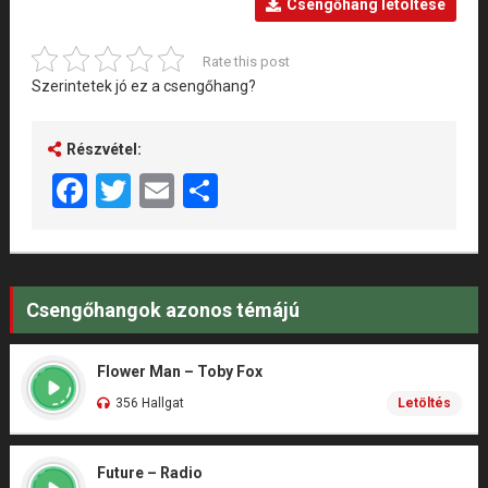
Csengőhang letöltése
Rate this post
Szerintetek jó ez a csengőhang?
Részvétel:
Facebook
Twitter
Email
Share
Csengőhangok azonos témájú
Flower Man – Toby Fox
356 Hallgat
Letöltés
Future – Radio