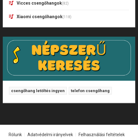
Vicces csengőhangok
(82)
Xiaomi csengőhangok
(118)
csengőhang letöltés ingyen
telefon csengőhang
Rólunk
Adatvédelmi irányelvek
Felhasználási feltételek