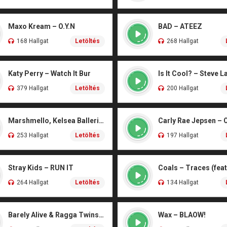
Maxo Kream – O.Y.N
BAD – ATEEZ
168 Hallgat
Letöltés
268 Hallgat
Katy Perry – Watch It Bur
Is It Cool? – Steve L
379 Hallgat
Letöltés
200 Hallgat
Marshmello, Kelsea Ballerini – Another Drink
Carly Rae Jepsen – 
253 Hallgat
Letöltés
197 Hallgat
Stray Kids – RUN IT
264 Hallgat
Letöltés
134 Hallgat
Barely Alive & Ragga Twins – We Set It
Wax – BLAOW!