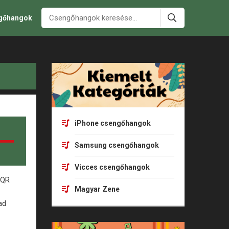
ngőhangok
iPhone csengőhangok
Samsung csengőhangok
Vicces csengőhangok
Magyar Zene