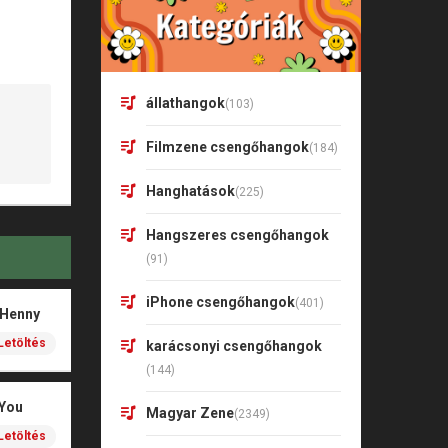
állathangok
(103)
Filmzene csengőhangok
(184)
Hanghatások
(225)
Hangszeres csengőhangok
(91)
iPhone csengőhangok
(401)
 Henny
Letöltés
karácsonyi csengőhangok
(144)
 You
Magyar Zene
(2349)
Letöltés