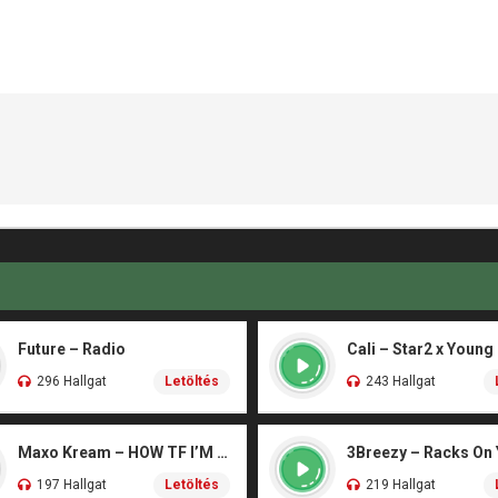
Future – Radio
Cali – Star2 x Young
296 Hallgat
Letöltés
243 Hallgat
Maxo Kream – HOW TF I’M LUCKY
3Breezy – Racks On
197 Hallgat
Letöltés
219 Hallgat