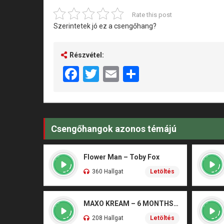
Rate this post
Szerintetek jó ez a csengőhang?
Részvétel:
Facebook
Twitter
Email
Share
Csengőhangok azonos témájú
Flower Man – Toby Fox
360 Hallgat
Letöltés
MAXO KREAM – 6 MONTHS CLEAN
208 Hallgat
Letöltés