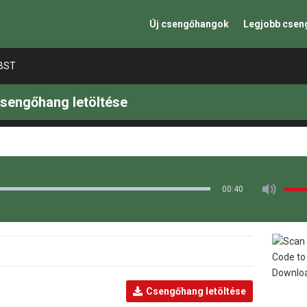
Új csengőhangok
Legjobb cse
EBST
sengőhang letöltése
00:40
Csengőhang letöltése