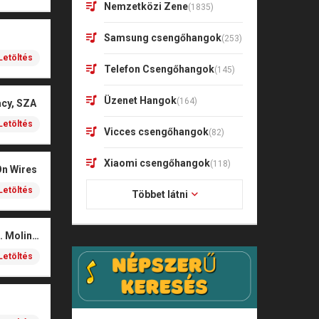
Nemzetközi Zene
(1835)
Samsung csengőhangok
(253)
Letöltés
Telefon Csengőhangok
(145)
Üzenet Hangok
(164)
acy, SZA
Letöltés
Vicces csengőhangok
(82)
Xiaomi csengőhangok
(118)
On Wires
Letöltés
Többet látni
Coals – Traces (feat. Molina)
Letöltés