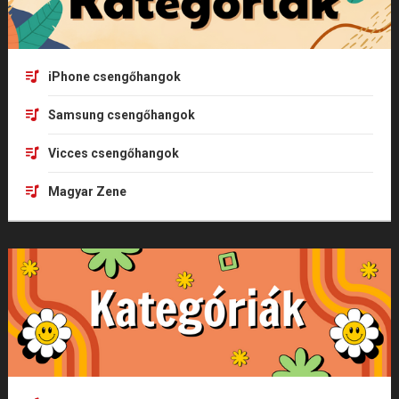
iPhone csengőhangok
Samsung csengőhangok
Vicces csengőhangok
Magyar Zene