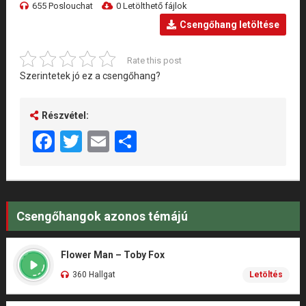
655 Poslouchat
0 Letölthető fájlok
Csengőhang letöltése
Rate this post
Szerintetek jó ez a csengőhang?
Részvétel:
Facebook
Twitter
Email
Share
Csengőhangok azonos témájú
Flower Man – Toby Fox
360 Hallgat
Letöltés