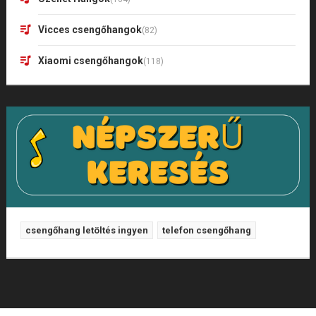
Vicces csengőhangok
(82)
Xiaomi csengőhangok
(118)
csengőhang letöltés ingyen
telefon csengőhang