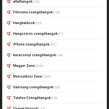
állathangok
(103)
Filmzene csengőhangok
(184)
Hanghatások
(225)
Hangszeres csengőhangok
(91)
iPhone csengőhangok
(401)
karácsonyi csengőhangok
(144)
Magyar Zene
(2349)
Nemzetközi Zene
(1835)
Samsung csengőhangok
(253)
Telefon Csengőhangok
(145)
Üzenet Hangok
(164)