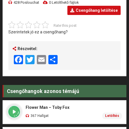
428 Poslouchat
0 Letölthető fájlok
Csengőhang letöltése
Rate this post
Szerintetek jó ez a csengőhang?
Részvétel:
Facebook
Twitter
Email
Share
Csengőhangok azonos témájú
Flower Man – Toby Fox
367 Hallgat
Letöltés