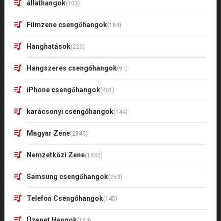
állathangok
(103)
Filmzene csengőhangok
(184)
Hanghatások
(225)
Hangszeres csengőhangok
(91)
iPhone csengőhangok
(401)
karácsonyi csengőhangok
(144)
Magyar Zene
(2349)
Nemzetközi Zene
(1835)
Samsung csengőhangok
(253)
Telefon Csengőhangok
(145)
Üzenet Hangok
(164)