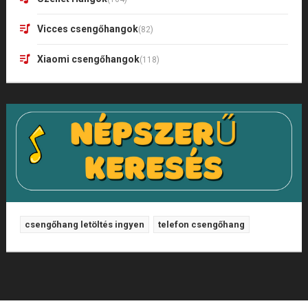
Vicces csengőhangok
(82)
Xiaomi csengőhangok
(118)
csengőhang letöltés ingyen
telefon csengőhang