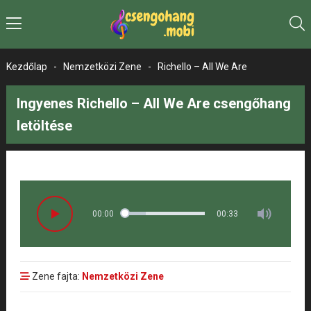
Kezdőlap
-
Nemzetközi Zene
-
Richello – All We Are
Ingyenes Richello – All We Are csengőhang
letöltése
00:00
00:33
Zene fajta:
Nemzetközi Zene