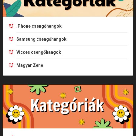
iPhone csengőhangok
Samsung csengőhangok
Vicces csengőhangok
Magyar Zene