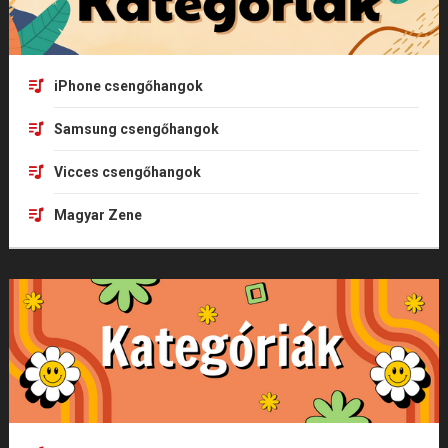
iPhone csengőhangok
Samsung csengőhangok
Vicces csengőhangok
Magyar Zene