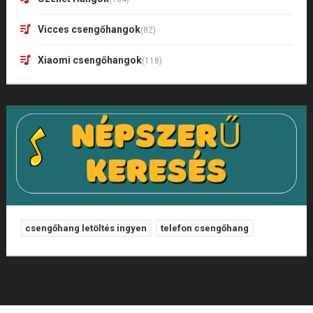
Vicces csengőhangok
(82)
Xiaomi csengőhangok
(118)
csengőhang letöltés ingyen
telefon csengőhang