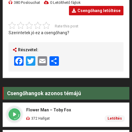
380 Poslouchat
0 Letölthető fájlok
Csengőhang letöltése
Rate this post
Szerintetek jó ez a csengőhang?
Részvétel:
Facebook
Twitter
Email
Share
Csengőhangok azonos témájú
Flower Man – Toby Fox
372 Hallgat
Letöltés