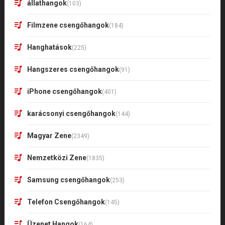
állathangok
(103)
Filmzene csengőhangok
(184)
Hanghatások
(225)
Hangszeres csengőhangok
(91)
iPhone csengőhangok
(401)
karácsonyi csengőhangok
(144)
Magyar Zene
(2349)
Nemzetközi Zene
(1835)
Samsung csengőhangok
(253)
Telefon Csengőhangok
(145)
Üzenet Hangok
(164)