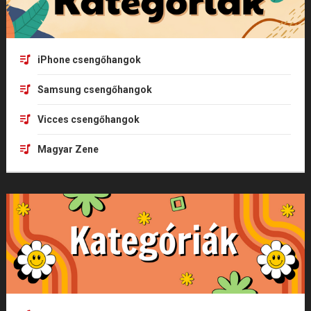
iPhone csengőhangok
Samsung csengőhangok
Vicces csengőhangok
Magyar Zene