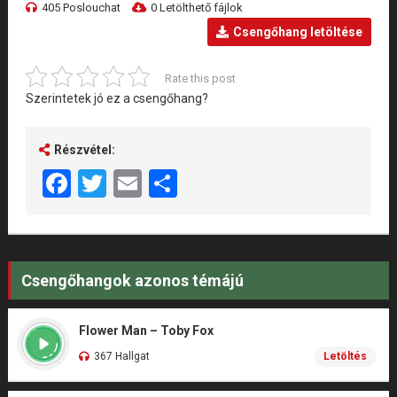
405 Poslouchat
0 Letölthető fájlok
Csengőhang letöltése
Rate this post
Szerintetek jó ez a csengőhang?
Részvétel:
Facebook
Twitter
Email
Share
Csengőhangok azonos témájú
Flower Man – Toby Fox
367 Hallgat
Letöltés