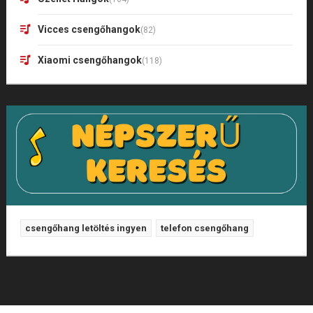
Vicces csengőhangok
(82)
Xiaomi csengőhangok
(118)
csengőhang letöltés ingyen
telefon csengőhang