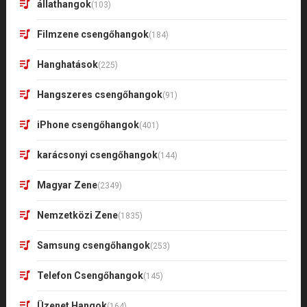
állathangok
(103)
Filmzene csengőhangok
(184)
Hanghatások
(225)
Hangszeres csengőhangok
(91)
iPhone csengőhangok
(401)
karácsonyi csengőhangok
(144)
Magyar Zene
(2349)
Nemzetközi Zene
(1835)
Samsung csengőhangok
(253)
Telefon Csengőhangok
(145)
Üzenet Hangok
(164)