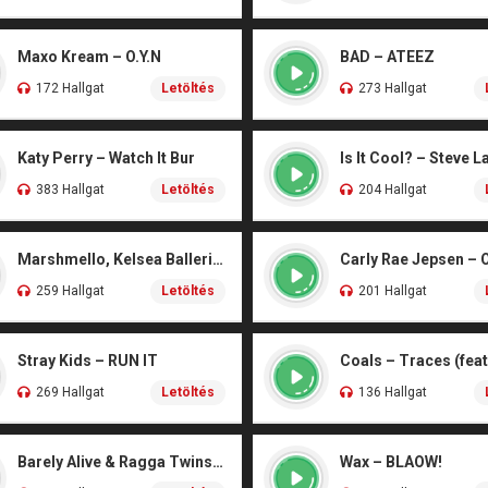
Maxo Kream – O.Y.N
BAD – ATEEZ
172 Hallgat
Letöltés
273 Hallgat
Katy Perry – Watch It Bur
Is It Cool? – Steve L
383 Hallgat
Letöltés
204 Hallgat
Marshmello, Kelsea Ballerini – Another Drink
Carly Rae Jepsen – 
259 Hallgat
Letöltés
201 Hallgat
Stray Kids – RUN IT
269 Hallgat
Letöltés
136 Hallgat
Barely Alive & Ragga Twins – We Set It
Wax – BLAOW!