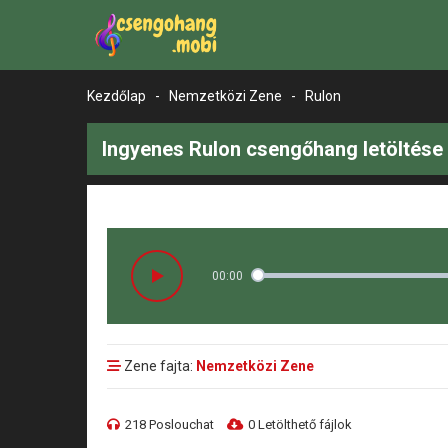
Kezdőlap
-
Nemzetközi Zene
-
Rulon
Ingyenes Rulon csengőhang letöltése
00:00
Zene fajta:
Nemzetközi Zene
218 Poslouchat
0 Letölthető fájlok