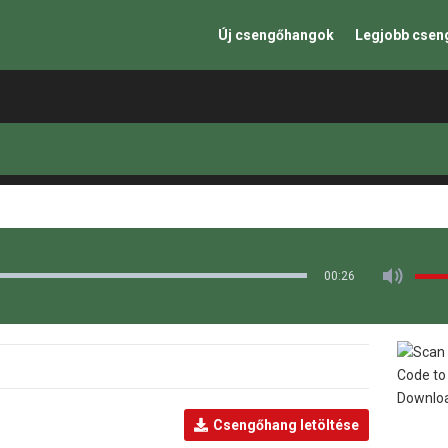
Új csengőhangok
Legjobb cse
00:26
Csengőhang letöltése