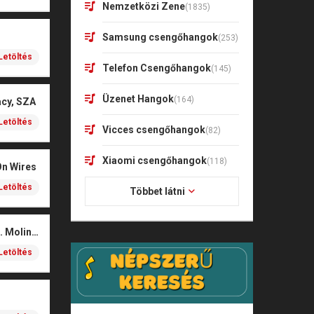
Nemzetközi Zene
(1835)
Samsung csengőhangok
(253)
Letöltés
Telefon Csengőhangok
(145)
Üzenet Hangok
(164)
acy, SZA
Letöltés
Vicces csengőhangok
(82)
Xiaomi csengőhangok
(118)
On Wires
Letöltés
Többet látni
Coals – Traces (feat. Molina)
Letöltés