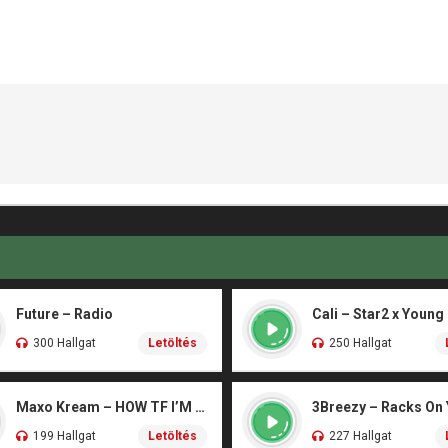
Future – Radio
Cali – Star2 x Young
300 Hallgat
Letöltés
250 Hallgat
Maxo Kream – HOW TF I’M LUCKY
3Breezy – Racks On
199 Hallgat
Letöltés
227 Hallgat