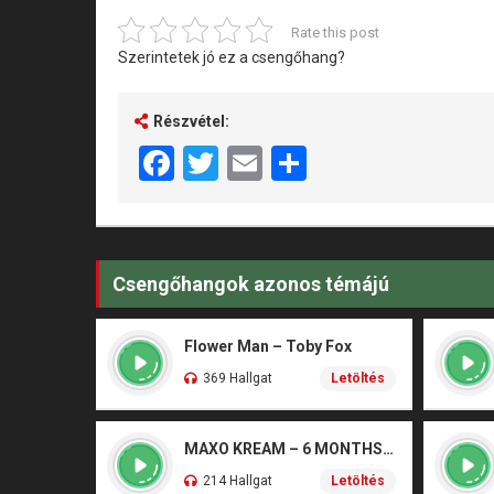
Rate this post
Szerintetek jó ez a csengőhang?
Részvétel:
Facebook
Twitter
Email
Share
Csengőhangok azonos témájú
Flower Man – Toby Fox
369 Hallgat
Letöltés
MAXO KREAM – 6 MONTHS CLEAN
214 Hallgat
Letöltés