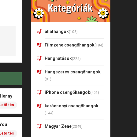
állathangok
(103)
Filmzene csengőhangok
(184)
Hanghatások
(225)
Hangszeres csengőhangok
(91)
iPhone csengőhangok
(401)
 Henny
Letöltés
karácsonyi csengőhangok
(144)
 You
Magyar Zene
(2349)
Letöltés