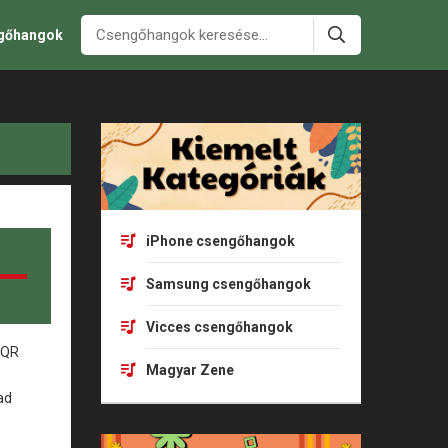
ngőhangok
iPhone csengőhangok
Samsung csengőhangok
Vicces csengőhangok
Magyar Zene