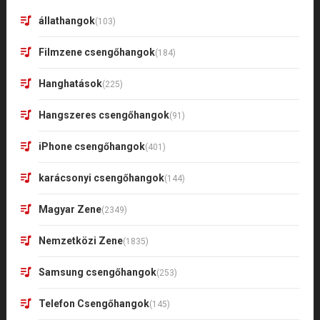
állathangok
(103)
Filmzene csengőhangok
(184)
Hanghatások
(225)
Hangszeres csengőhangok
(91)
iPhone csengőhangok
(401)
karácsonyi csengőhangok
(144)
Magyar Zene
(2349)
Nemzetközi Zene
(1835)
Samsung csengőhangok
(253)
Telefon Csengőhangok
(145)