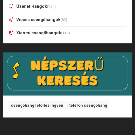
Üzenet Hangok
(164)
Vicces csengőhangok
(82)
Xiaomi csengőhangok
(118)
csengőhang letöltés ingyen
telefon csengőhang