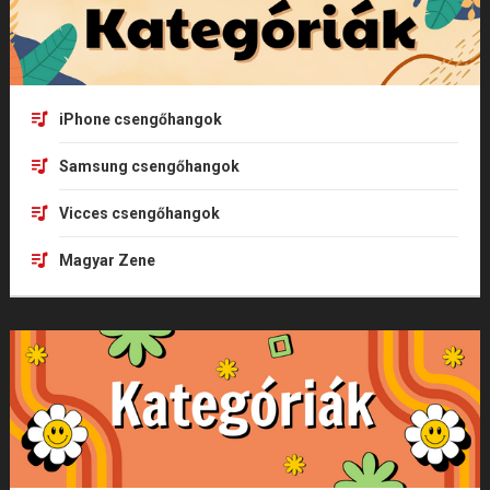
iPhone csengőhangok
Samsung csengőhangok
Vicces csengőhangok
Magyar Zene