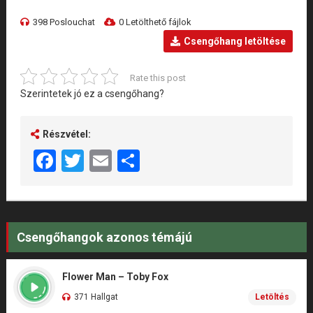
398 Poslouchat
0 Letölthető fájlok
Csengőhang letöltése
Rate this post
Szerintetek jó ez a csengőhang?
Részvétel:
Facebook
Twitter
Email
Share
Csengőhangok azonos témájú
Flower Man – Toby Fox
371 Hallgat
Letöltés