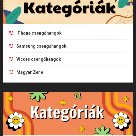
iPhone csengőhangok
Samsung csengőhangok
Vicces csengőhangok
Magyar Zene