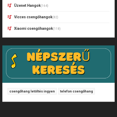
Üzenet Hangok
(164)
Vicces csengőhangok
(82)
Xiaomi csengőhangok
(118)
csengőhang letöltés ingyen
telefon csengőhang