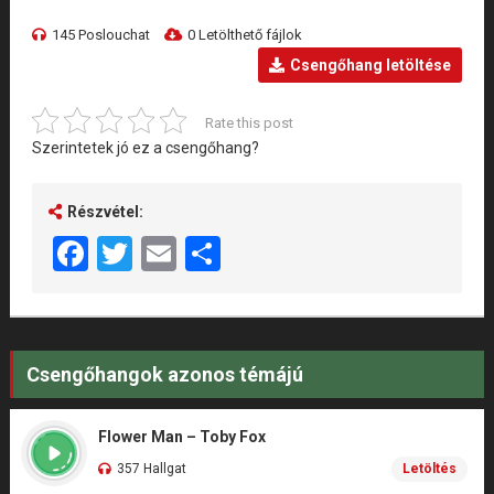
145 Poslouchat
0 Letölthető fájlok
Csengőhang letöltése
Rate this post
Szerintetek jó ez a csengőhang?
Részvétel:
Facebook
Twitter
Email
Share
Csengőhangok azonos témájú
Flower Man – Toby Fox
357 Hallgat
Letöltés