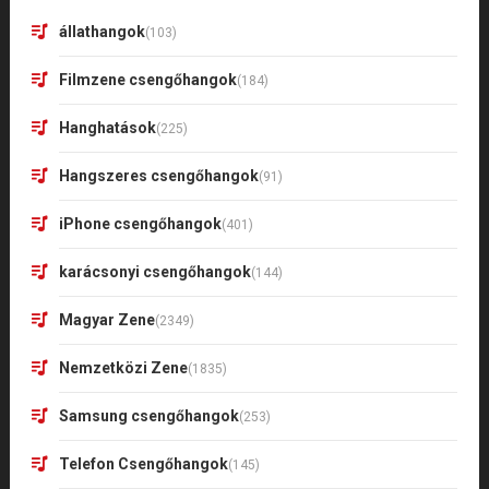
állathangok
(103)
Filmzene csengőhangok
(184)
Hanghatások
(225)
Hangszeres csengőhangok
(91)
iPhone csengőhangok
(401)
karácsonyi csengőhangok
(144)
Magyar Zene
(2349)
Nemzetközi Zene
(1835)
Samsung csengőhangok
(253)
Telefon Csengőhangok
(145)