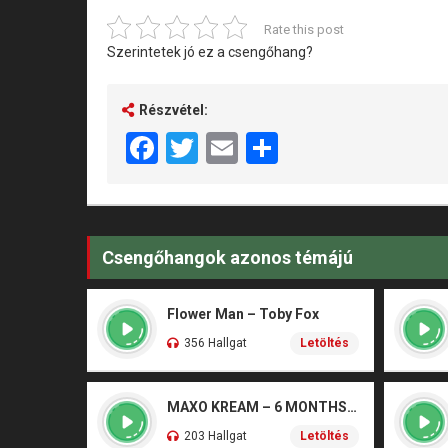
Rate this post
Szerintetek jó ez a csengőhang?
Részvétel:
Facebook
Twitter
Email
Share
Csengőhangok azonos témájú
Flower Man – Toby Fox
356 Hallgat
Letöltés
MAXO KREAM – 6 MONTHS CLEAN
203 Hallgat
Letöltés