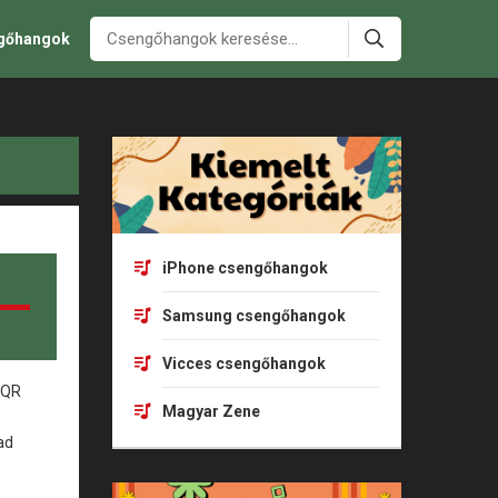
ngőhangok
iPhone csengőhangok
Samsung csengőhangok
Vicces csengőhangok
Magyar Zene