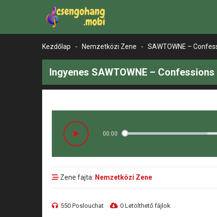
Kezdőlap
-
Nemzetközi Zene
-
SAWTOWNE – Confessio
Ingyenes SAWTOWNE – Confessions of
00:00
Zene fajta:
Nemzetközi Zene
550 Poslouchat
0 Letölthető fájlok