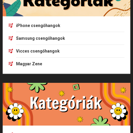
iPhone csengőhangok
Samsung csengőhangok
Vicces csengőhangok
Magyar Zene