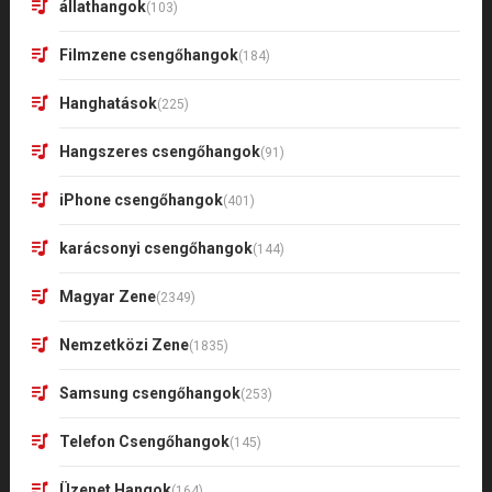
állathangok
(103)
Filmzene csengőhangok
(184)
Hanghatások
(225)
Hangszeres csengőhangok
(91)
iPhone csengőhangok
(401)
karácsonyi csengőhangok
(144)
Magyar Zene
(2349)
Nemzetközi Zene
(1835)
Samsung csengőhangok
(253)
Telefon Csengőhangok
(145)
Üzenet Hangok
(164)