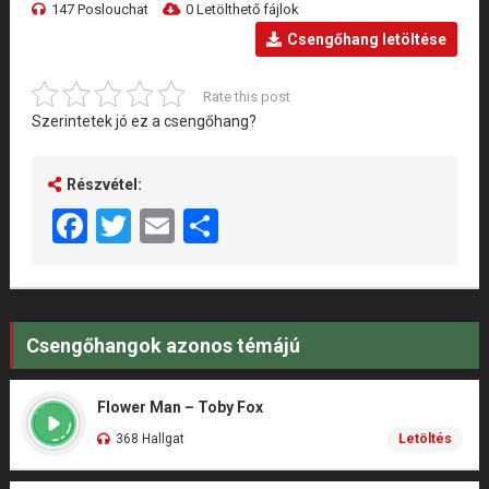
147 Poslouchat
0 Letölthető fájlok
Csengőhang letöltése
Rate this post
Szerintetek jó ez a csengőhang?
Részvétel:
Facebook
Twitter
Email
Share
Csengőhangok azonos témájú
Flower Man – Toby Fox
368 Hallgat
Letöltés