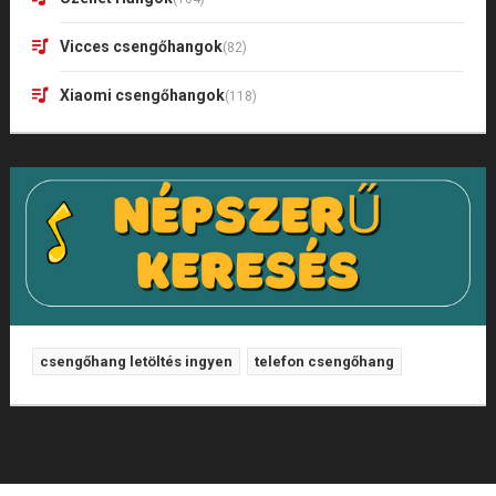
Vicces csengőhangok
(82)
Xiaomi csengőhangok
(118)
csengőhang letöltés ingyen
telefon csengőhang