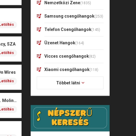
Nemzetközi Zene
(1835)
Samsung csengőhangok
(253)
Letöltés
Telefon Csengőhangok
(145)
Üzenet Hangok
(164)
acy, SZA
Letöltés
Vicces csengőhangok
(82)
Xiaomi csengőhangok
(118)
On Wires
Letöltés
Többet látni
Coals – Traces (feat. Molina)
Letöltés