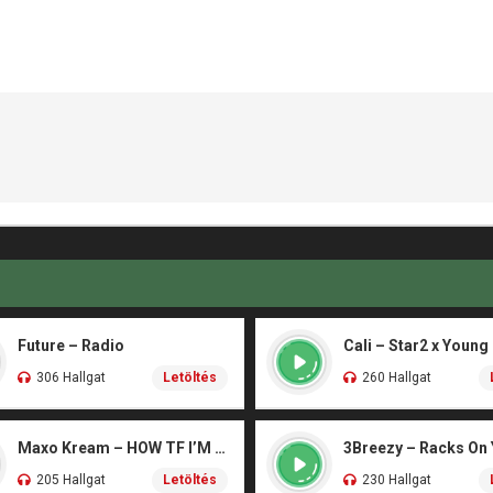
Future – Radio
Cali – Star2 x Young
306 Hallgat
Letöltés
260 Hallgat
Maxo Kream – HOW TF I’M LUCKY
3Breezy – Racks On
205 Hallgat
Letöltés
230 Hallgat