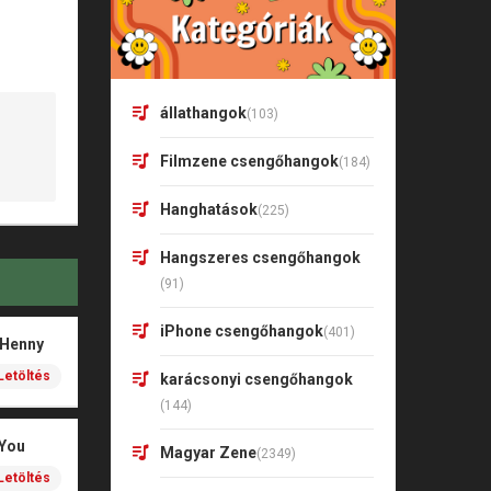
állathangok
(103)
Filmzene csengőhangok
(184)
Hanghatások
(225)
Hangszeres csengőhangok
(91)
iPhone csengőhangok
(401)
 Henny
Letöltés
karácsonyi csengőhangok
(144)
 You
Magyar Zene
(2349)
Letöltés