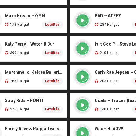
Maxo Kream – O.Y.N
BAD – ATEEZ
178 Hallgat
Letöltés
284 Hallgat
Katy Perry – Watch It Bur
Is It Cool? – Steve L
390 Hallgat
Letöltés
210 Hallgat
Marshmello, Kelsea Ballerini – Another Drink
Carly Rae Jepsen – 
265 Hallgat
Letöltés
203 Hallgat
Stray Kids – RUN IT
276 Hallgat
Letöltés
140 Hallgat
Barely Alive & Ragga Twins – We Set It
Wax – BLAOW!