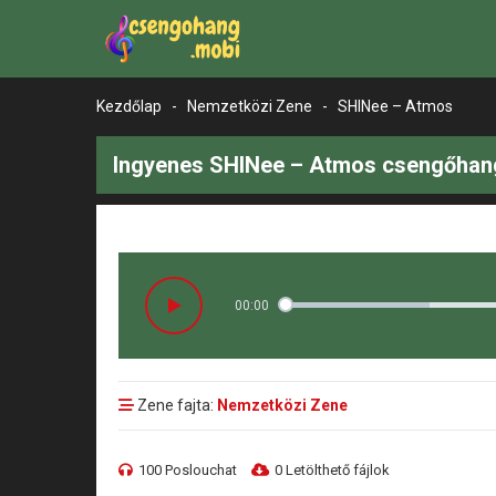
Kezdőlap
-
Nemzetközi Zene
-
SHINee – Atmos
Ingyenes SHINee – Atmos csengőhang
00:00
Zene fajta:
Nemzetközi Zene
100 Poslouchat
0 Letölthető fájlok