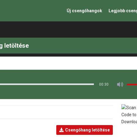
Új csengőhangok
Legjobb cse
 letöltése
00:30
Csengőhang letöltése