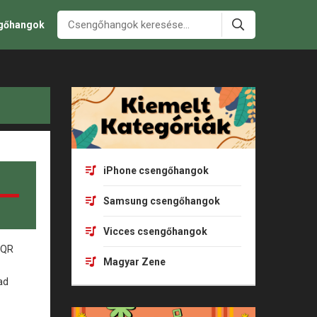
ngőhangok
iPhone csengőhangok
Samsung csengőhangok
Vicces csengőhangok
Magyar Zene