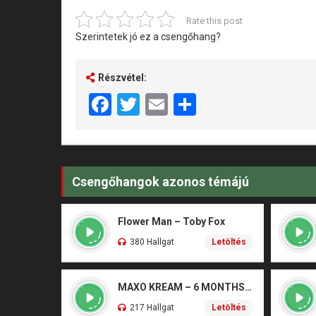
Rate this post
Szerintetek jó ez a csengőhang?
Részvétel:
Facebook
Twitter
Email
Share
Csengőhangok azonos témájú
Flower Man – Toby Fox
380 Hallgat
Letöltés
MAXO KREAM – 6 MONTHS CLEAN
217 Hallgat
Letöltés