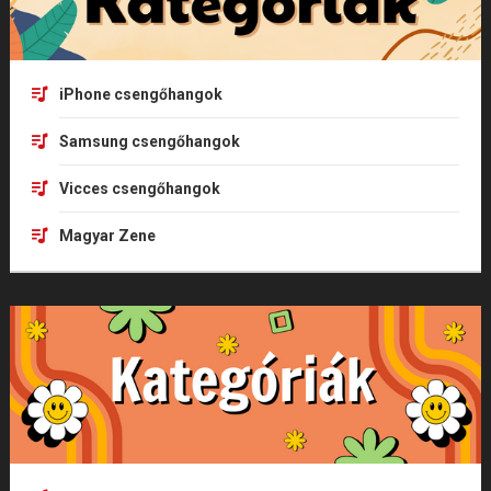
iPhone csengőhangok
Samsung csengőhangok
Vicces csengőhangok
Magyar Zene