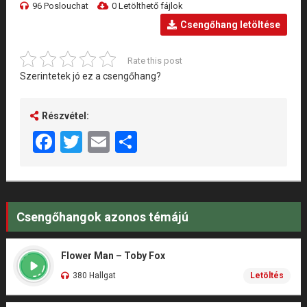
96 Poslouchat
0 Letölthető fájlok
Csengőhang letöltése
Rate this post
Szerintetek jó ez a csengőhang?
Részvétel:
Facebook
Twitter
Email
Share
Csengőhangok azonos témájú
Flower Man – Toby Fox
380 Hallgat
Letöltés