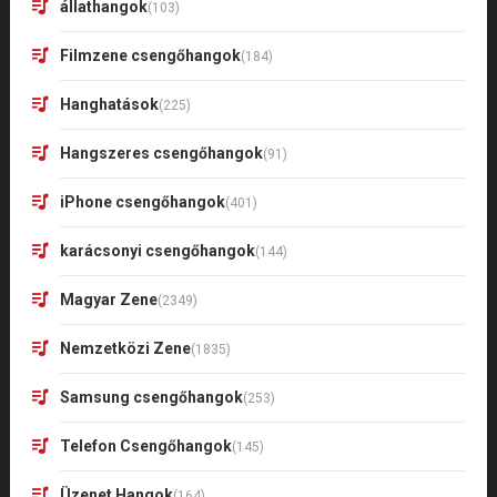
állathangok
(103)
Filmzene csengőhangok
(184)
Hanghatások
(225)
Hangszeres csengőhangok
(91)
iPhone csengőhangok
(401)
karácsonyi csengőhangok
(144)
Magyar Zene
(2349)
Nemzetközi Zene
(1835)
Samsung csengőhangok
(253)
Telefon Csengőhangok
(145)
Üzenet Hangok
(164)