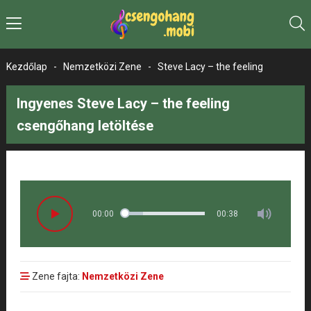
Kezdőlap
-
Nemzetközi Zene
-
Steve Lacy – the feeling
Ingyenes Steve Lacy – the feeling
csengőhang letöltése
00:00
00:38
Zene fajta:
Nemzetközi Zene