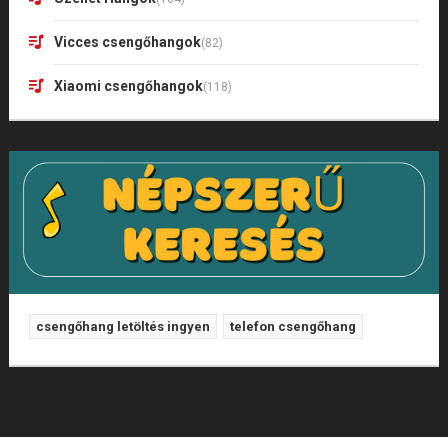
Vicces csengőhangok
(82)
Xiaomi csengőhangok
(118)
csengőhang letöltés ingyen
telefon csengőhang