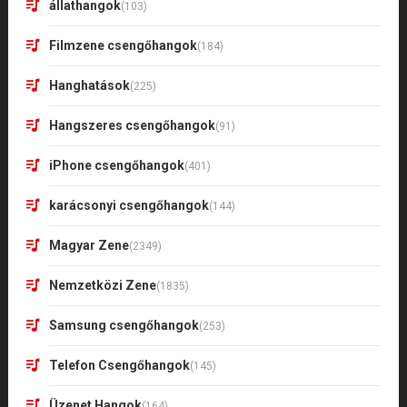
állathangok
(103)
Filmzene csengőhangok
(184)
Hanghatások
(225)
Hangszeres csengőhangok
(91)
iPhone csengőhangok
(401)
karácsonyi csengőhangok
(144)
Magyar Zene
(2349)
Nemzetközi Zene
(1835)
Samsung csengőhangok
(253)
Telefon Csengőhangok
(145)
Üzenet Hangok
(164)