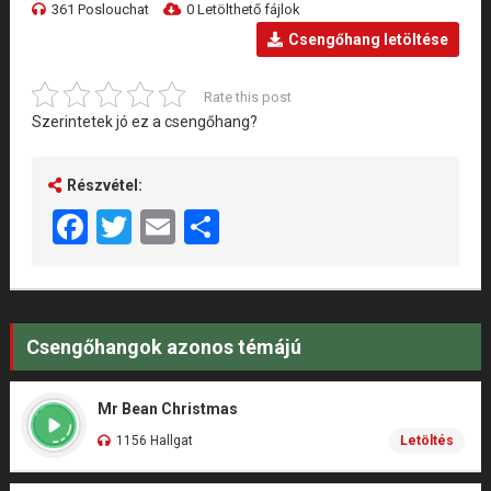
361 Poslouchat
0 Letölthető fájlok
Csengőhang letöltése
Rate this post
Szerintetek jó ez a csengőhang?
Részvétel:
Facebook
Twitter
Email
Share
Csengőhangok azonos témájú
Mr Bean Christmas
1156 Hallgat
Letöltés