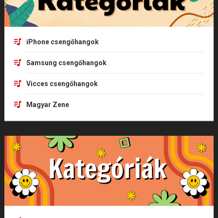
iPhone csengőhangok
Samsung csengőhangok
Vicces csengőhangok
Magyar Zene