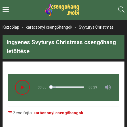
Kezdőlap
-
karácsonyi csengőhangok
-
Svyturys Christmas
Ingyenes Svyturys Christmas csengőhang
letöltése
00:00
00:29
Zene fajta:
karácsonyi csengőhangok