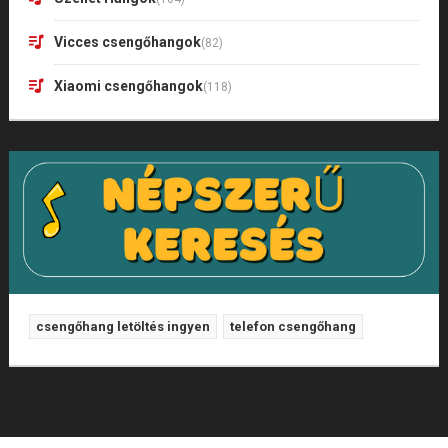
Vicces csengőhangok
(82)
Xiaomi csengőhangok
(118)
csengőhang letöltés ingyen
telefon csengőhang