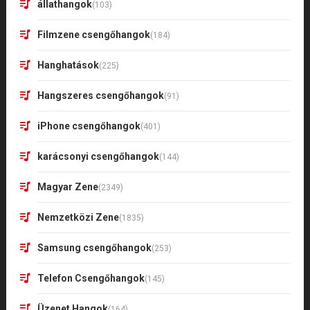
állathangok
(103)
Filmzene csengőhangok
(184)
Hanghatások
(225)
Hangszeres csengőhangok
(91)
iPhone csengőhangok
(401)
karácsonyi csengőhangok
(144)
Magyar Zene
(2349)
Nemzetközi Zene
(1835)
Samsung csengőhangok
(253)
Telefon Csengőhangok
(145)
Üzenet Hangok
(164)