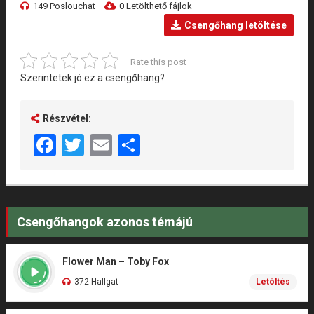
149 Poslouchat
0 Letölthető fájlok
Csengőhang letöltése
Rate this post
Szerintetek jó ez a csengőhang?
Részvétel:
Facebook
Twitter
Email
Share
Csengőhangok azonos témájú
Flower Man – Toby Fox
372 Hallgat
Letöltés