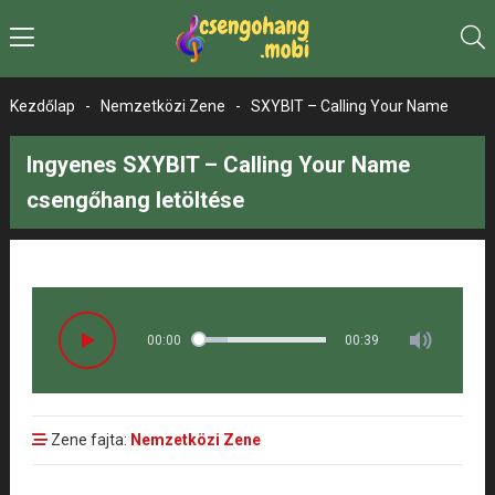
Kezdőlap
-
Nemzetközi Zene
-
SXYBIT – Calling Your Name
Ingyenes SXYBIT – Calling Your Name
csengőhang letöltése
00:00
00:39
Zene fajta:
Nemzetközi Zene