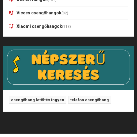
Vicces csengőhangok
(82)
Xiaomi csengőhangok
(118)
csengőhang letöltés ingyen
telefon csengőhang