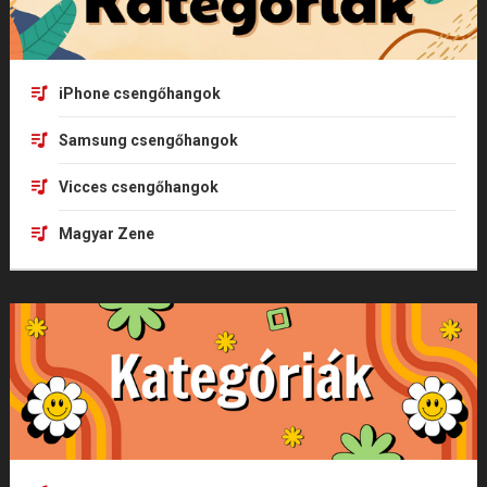
iPhone csengőhangok
Samsung csengőhangok
Vicces csengőhangok
Magyar Zene