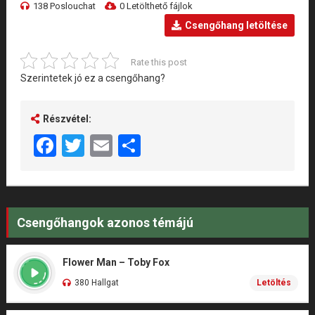
138 Poslouchat
0 Letölthető fájlok
Csengőhang letöltése
Rate this post
Szerintetek jó ez a csengőhang?
Részvétel:
Facebook
Twitter
Email
Share
Csengőhangok azonos témájú
Flower Man – Toby Fox
380 Hallgat
Letöltés