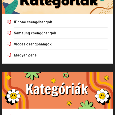
iPhone csengőhangok
Samsung csengőhangok
Vicces csengőhangok
Magyar Zene