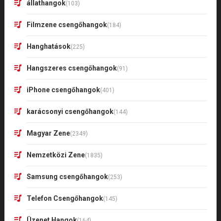
állathangok
(103)
Filmzene csengőhangok
(184)
Hanghatások
(225)
Hangszeres csengőhangok
(91)
iPhone csengőhangok
(401)
karácsonyi csengőhangok
(144)
Magyar Zene
(2349)
Nemzetközi Zene
(1835)
Samsung csengőhangok
(253)
Telefon Csengőhangok
(145)
Üzenet Hangok
(164)