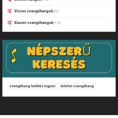
Vicces csengőhangok
(82)
Xiaomi csengőhangok
(118)
csengőhang letöltés ingyen
telefon csengőhang