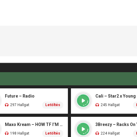
Future – Radio
Cali – Star2 x Young
297 Hallgat
Letöltés
245 Hallgat
Maxo Kream – HOW TF I’M LUCKY
3Breezy – Racks On
198 Hallgat
Letöltés
224 Hallgat