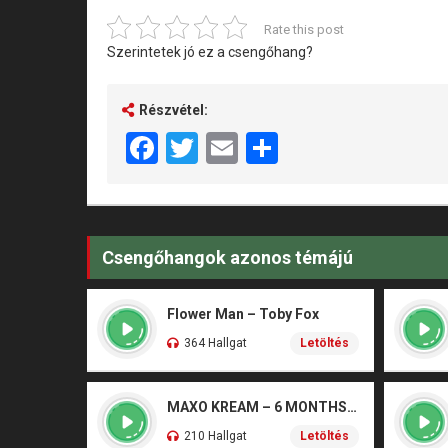
Rate this post
Szerintetek jó ez a csengőhang?
Részvétel:
Facebook
Twitter
Email
Share
Csengőhangok azonos témájú
Flower Man – Toby Fox
364 Hallgat
Letöltés
MAXO KREAM – 6 MONTHS CLEAN
210 Hallgat
Letöltés