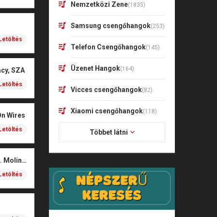
Nemzetközi Zene
(1835)
Samsung csengőhangok
(253)
Letöltés
Telefon Csengőhangok
(145)
Üzenet Hangok
(164)
acy, SZA
Letöltés
Vicces csengőhangok
(82)
Xiaomi csengőhangok
(118)
On Wires
Letöltés
Többet látni
Coals – Traces (feat. Molina)
Letöltés