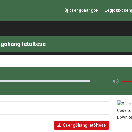
Új csengőhangok
Legjobb cse
ngőhang letöltése
00:38
Csengőhang letöltése