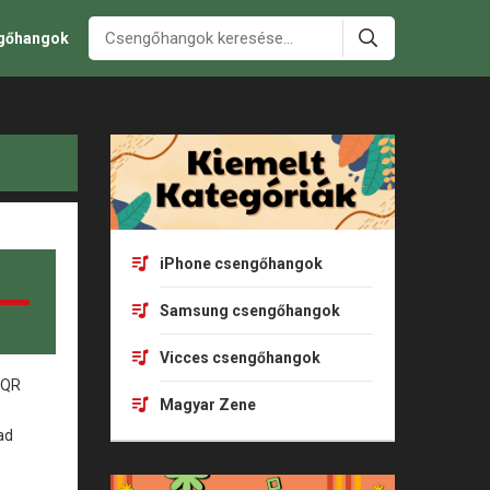
ngőhangok
iPhone csengőhangok
Samsung csengőhangok
Vicces csengőhangok
Magyar Zene