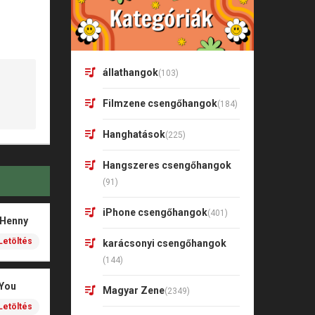
állathangok
(103)
Filmzene csengőhangok
(184)
Hanghatások
(225)
Hangszeres csengőhangok
(91)
iPhone csengőhangok
(401)
 Henny
Letöltés
karácsonyi csengőhangok
(144)
 You
Magyar Zene
(2349)
Letöltés