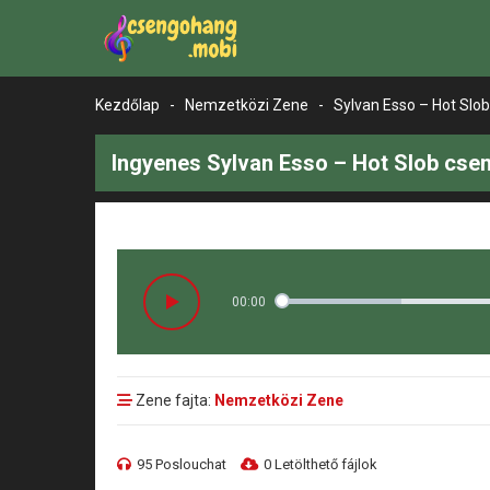
Kezdőlap
-
Nemzetközi Zene
-
Sylvan Esso – Hot Slob
Ingyenes Sylvan Esso – Hot Slob cse
00:00
Zene fajta:
Nemzetközi Zene
95 Poslouchat
0 Letölthető fájlok