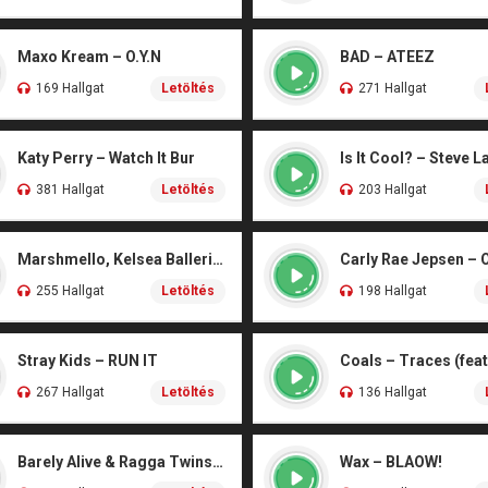
Maxo Kream – O.Y.N
BAD – ATEEZ
169 Hallgat
Letöltés
271 Hallgat
Katy Perry – Watch It Bur
Is It Cool? – Steve L
381 Hallgat
Letöltés
203 Hallgat
Marshmello, Kelsea Ballerini – Another Drink
Carly Rae Jepsen – 
255 Hallgat
Letöltés
198 Hallgat
Stray Kids – RUN IT
267 Hallgat
Letöltés
136 Hallgat
Barely Alive & Ragga Twins – We Set It
Wax – BLAOW!