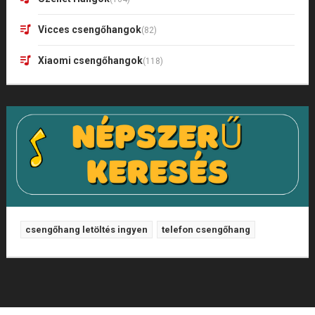
Vicces csengőhangok
(82)
Xiaomi csengőhangok
(118)
csengőhang letöltés ingyen
telefon csengőhang