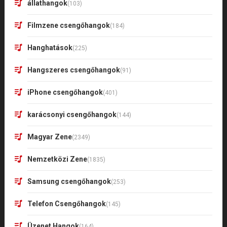
állathangok
(103)
Filmzene csengőhangok
(184)
Hanghatások
(225)
Hangszeres csengőhangok
(91)
iPhone csengőhangok
(401)
karácsonyi csengőhangok
(144)
Magyar Zene
(2349)
Nemzetközi Zene
(1835)
Samsung csengőhangok
(253)
Telefon Csengőhangok
(145)
Üzenet Hangok
(164)