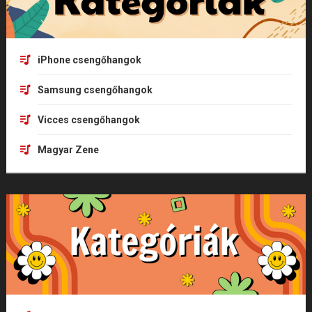
iPhone csengőhangok
Samsung csengőhangok
Vicces csengőhangok
Magyar Zene