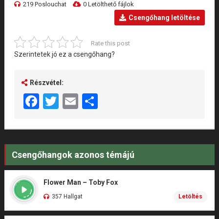
219 Poslouchat
0 Letölthető fájlok
Csengőhang letöltése
Rate this post
Szerintetek jó ez a csengőhang?
Részvétel:
Facebook
Twitter
Email
Share
Csengőhangok azonos témájú
Flower Man – Toby Fox
357 Hallgat
Letöltés