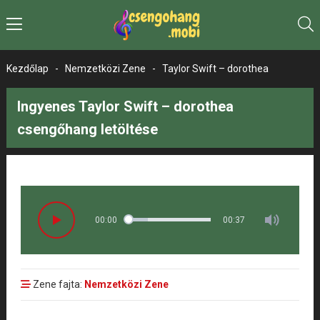
Kezdőlap
-
Nemzetközi Zene
-
Taylor Swift – dorothea
Ingyenes Taylor Swift – dorothea
csengőhang letöltése
00:00
00:37
Zene fajta:
Nemzetközi Zene