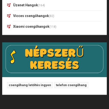
Üzenet Hangok
(164)
Vicces csengőhangok
(82)
Xiaomi csengőhangok
(118)
csengőhang letöltés ingyen
telefon csengőhang