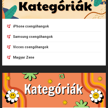
iPhone csengőhangok
Samsung csengőhangok
Vicces csengőhangok
Magyar Zene