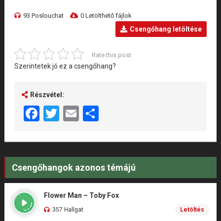
93 Poslouchat
0 Letölthető fájlok
Csengőhang letöltése
Rate this post
Szerintetek jó ez a csengőhang?
Részvétel:
Facebook
Twitter
Email
Share
Csengőhangok azonos témájú
Flower Man – Toby Fox
357 Hallgat
Letöltés