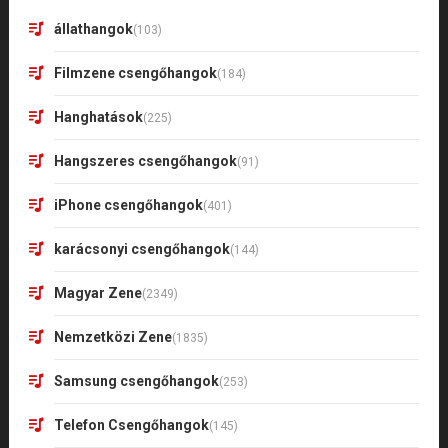
állathangok
(103)
Filmzene csengőhangok
(184)
Hanghatások
(225)
Hangszeres csengőhangok
(91)
iPhone csengőhangok
(401)
karácsonyi csengőhangok
(144)
Magyar Zene
(2349)
Nemzetközi Zene
(1835)
Samsung csengőhangok
(253)
Telefon Csengőhangok
(145)