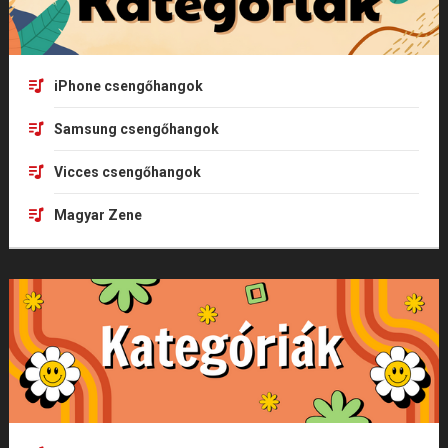
iPhone csengőhangok
Samsung csengőhangok
Vicces csengőhangok
Magyar Zene