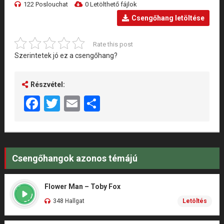
122 Poslouchat
0 Letölthető fájlok
Csengőhang letöltése
Rate this post
Szerintetek jó ez a csengőhang?
Részvétel:
Facebook
Twitter
Email
Share
Csengőhangok azonos témájú
Flower Man – Toby Fox
348 Hallgat
Letöltés