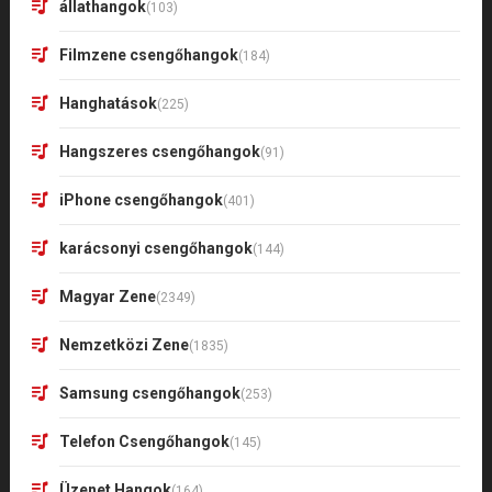
állathangok
(103)
Filmzene csengőhangok
(184)
Hanghatások
(225)
Hangszeres csengőhangok
(91)
iPhone csengőhangok
(401)
karácsonyi csengőhangok
(144)
Magyar Zene
(2349)
Nemzetközi Zene
(1835)
Samsung csengőhangok
(253)
Telefon Csengőhangok
(145)
Üzenet Hangok
(164)