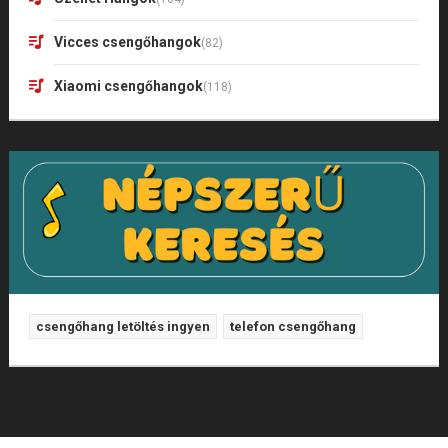
Vicces csengőhangok
(82)
Xiaomi csengőhangok
(118)
csengőhang letöltés ingyen
telefon csengőhang