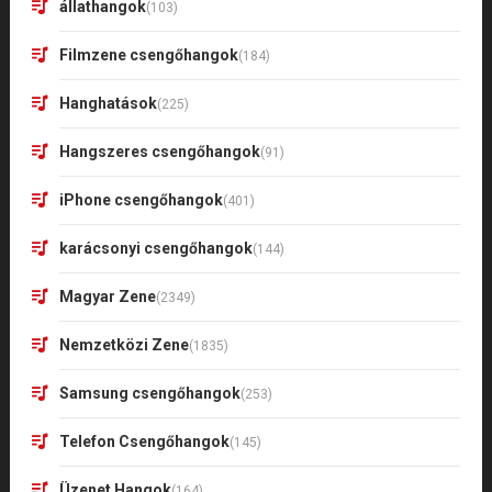
állathangok
(103)
Filmzene csengőhangok
(184)
Hanghatások
(225)
Hangszeres csengőhangok
(91)
iPhone csengőhangok
(401)
karácsonyi csengőhangok
(144)
Magyar Zene
(2349)
Nemzetközi Zene
(1835)
Samsung csengőhangok
(253)
Telefon Csengőhangok
(145)
Üzenet Hangok
(164)