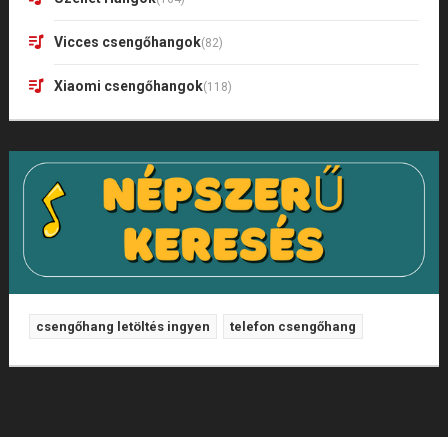
Vicces csengőhangok
(82)
Xiaomi csengőhangok
(118)
csengőhang letöltés ingyen
telefon csengőhang