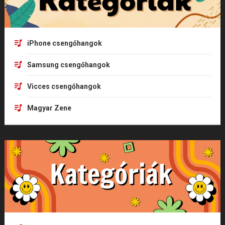
iPhone csengőhangok
Samsung csengőhangok
Vicces csengőhangok
Magyar Zene