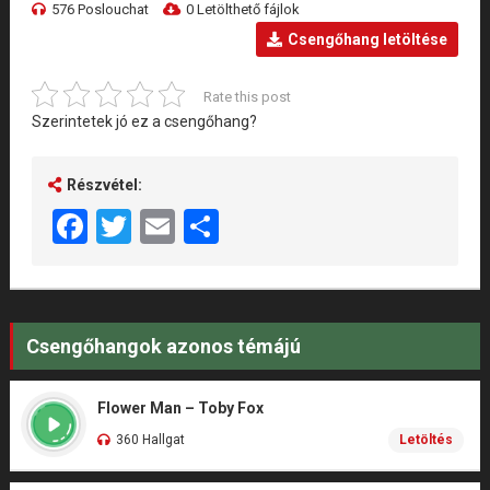
576 Poslouchat
0 Letölthető fájlok
Csengőhang letöltése
Rate this post
Szerintetek jó ez a csengőhang?
Részvétel:
Facebook
Twitter
Email
Share
Csengőhangok azonos témájú
Flower Man – Toby Fox
360 Hallgat
Letöltés