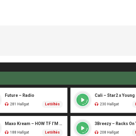
Future – Radio
Cali – Star2 x Young
281 Hallgat
Letöltés
230 Hallgat
Maxo Kream – HOW TF I’M LUCKY
3Breezy – Racks On
188 Hallgat
Letöltés
208 Hallgat