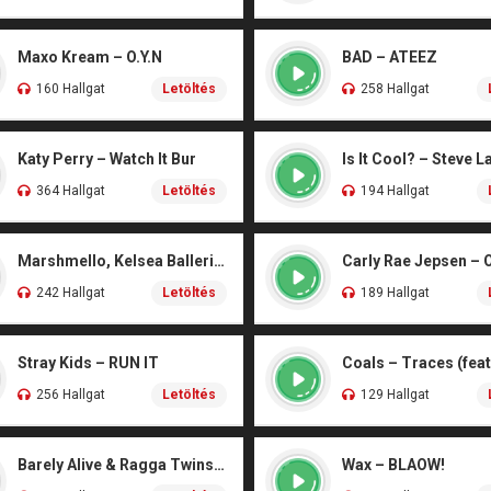
Maxo Kream – O.Y.N
BAD – ATEEZ
160 Hallgat
Letöltés
258 Hallgat
Katy Perry – Watch It Bur
Is It Cool? – Steve L
364 Hallgat
Letöltés
194 Hallgat
Marshmello, Kelsea Ballerini – Another Drink
Carly Rae Jepsen – 
242 Hallgat
Letöltés
189 Hallgat
Stray Kids – RUN IT
256 Hallgat
Letöltés
129 Hallgat
Barely Alive & Ragga Twins – We Set It
Wax – BLAOW!