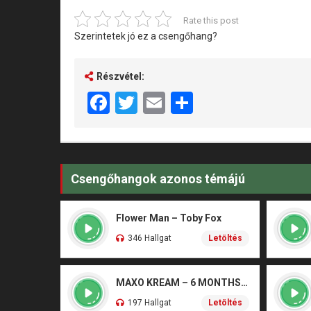
Rate this post
Szerintetek jó ez a csengőhang?
Részvétel:
Facebook
Twitter
Email
Share
Csengőhangok azonos témájú
Flower Man – Toby Fox
346 Hallgat
Letöltés
MAXO KREAM – 6 MONTHS CLEAN
197 Hallgat
Letöltés