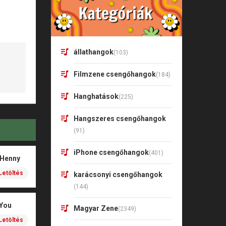
állathangok
(103)
Filmzene csengőhangok
(184)
Hanghatások
(225)
Hangszeres csengőhangok
(91)
iPhone csengőhangok
(401)
 Henny
Letöltés
karácsonyi csengőhangok
(144)
 You
Magyar Zene
(2349)
Letöltés