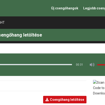
Új csengőhangok
Legjobb cse
GHT
engőhang letöltése
00:31
Csengőhang letöltése