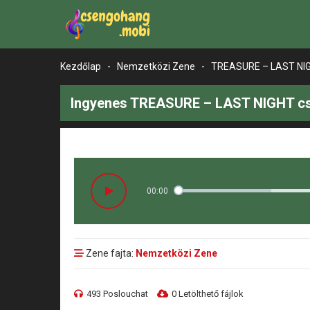
Kezdőlap
-
Nemzetközi Zene
-
TREASURE – LAST NI
Ingyenes TREASURE – LAST NIGHT cs
00:00
Zene fajta:
Nemzetközi Zene
493 Poslouchat
0 Letölthető fájlok