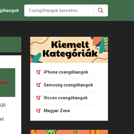
ngőhangok
iPhone csengőhangok
Samsung csengőhangok
Vicces csengőhangok
Magyar Zene