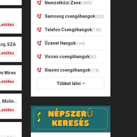
Nemzetközi Zene
(1835)
Samsung csengőhangok
(253)
Letöltés
Telefon Csengőhangok
(145)
Üzenet Hangok
(164)
acy, SZA
Letöltés
Vicces csengőhangok
(82)
Xiaomi csengőhangok
(118)
On Wires
Letöltés
Többet látni
Coals – Traces (feat. Molina)
Letöltés