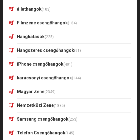
állathangok
(103)
Filmzene csengőhangok
(184)
Hanghatások
(225)
Hangszeres csengőhangok
(91)
iPhone csengőhangok
(401)
karácsonyi csengőhangok
(144)
Magyar Zene
(2349)
Nemzetközi Zene
(1835)
Samsung csengőhangok
(253)
Telefon Csengőhangok
(145)