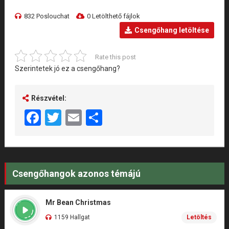
832 Poslouchat
0 Letölthető fájlok
Csengőhang letöltése
Rate this post
Szerintetek jó ez a csengőhang?
Részvétel:
Facebook
Twitter
Email
Share
Csengőhangok azonos témájú
Mr Bean Christmas
1159 Hallgat
Letöltés