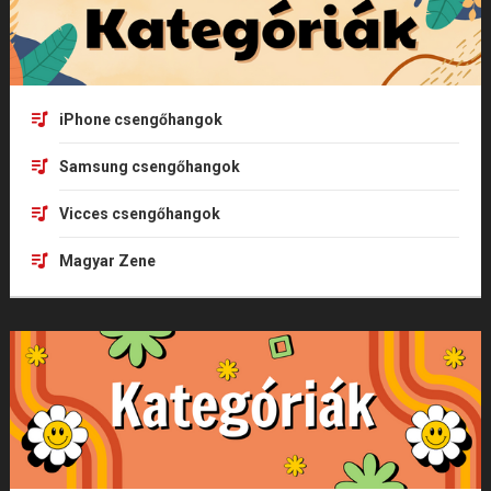
iPhone csengőhangok
Samsung csengőhangok
Vicces csengőhangok
Magyar Zene