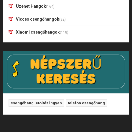
Üzenet Hangok
(164)
Vicces csengőhangok
(82)
Xiaomi csengőhangok
(118)
csengőhang letöltés ingyen
telefon csengőhang