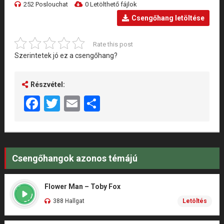
252 Poslouchat
0 Letölthető fájlok
Csengőhang letöltése
Rate this post
Szerintetek jó ez a csengőhang?
Részvétel:
Facebook
Twitter
Email
Share
Csengőhangok azonos témájú
Flower Man – Toby Fox
388 Hallgat
Letöltés