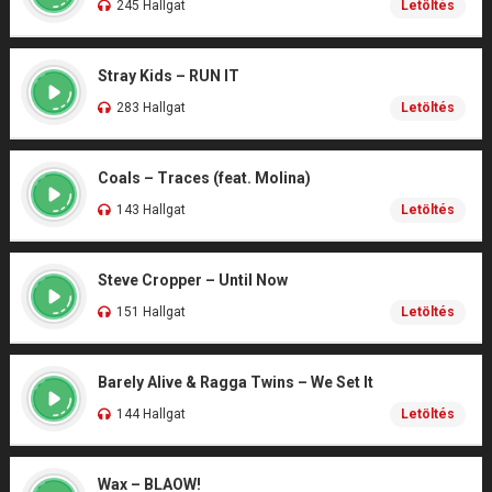
245 Hallgat
Letöltés
Stray Kids – RUN IT
283 Hallgat
Letöltés
Coals – Traces (feat. Molina)
143 Hallgat
Letöltés
Steve Cropper – Until Now
151 Hallgat
Letöltés
Barely Alive & Ragga Twins – We Set It
144 Hallgat
Letöltés
Wax – BLAOW!