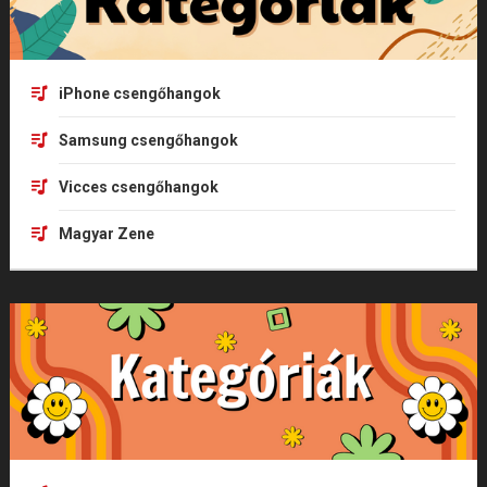
iPhone csengőhangok
Samsung csengőhangok
Vicces csengőhangok
Magyar Zene