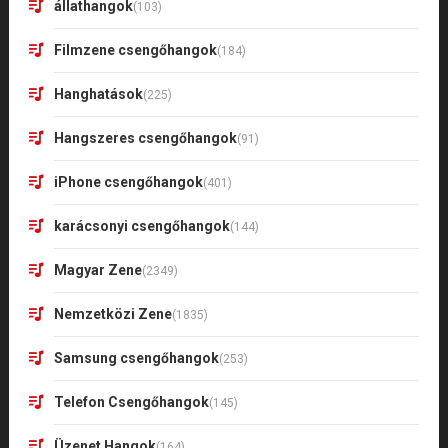
állathangok
(103)
Filmzene csengőhangok
(184)
Hanghatások
(225)
Hangszeres csengőhangok
(91)
iPhone csengőhangok
(401)
karácsonyi csengőhangok
(144)
Magyar Zene
(2349)
Nemzetközi Zene
(1835)
Samsung csengőhangok
(253)
Telefon Csengőhangok
(145)
Üzenet Hangok
(164)