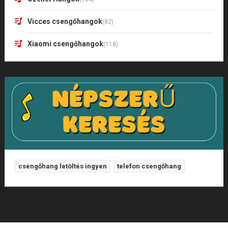
Vicces csengőhangok
(82)
Xiaomi csengőhangok
(118)
csengőhang letöltés ingyen
telefon csengőhang