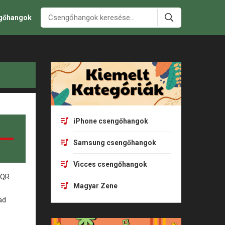
ngőhangok
iPhone csengőhangok
Samsung csengőhangok
Vicces csengőhangok
Magyar Zene