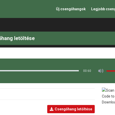
Új csengőhangok
Legjobb cse
őhang letöltése
00:60
Csengőhang letöltése