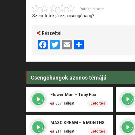
Rate this post
Szerintetek jó ez a csengőhang?
Részvétel:
Facebook
Twitter
Email
Share
Csengőhangok azonos témájú
Flower Man – Toby Fox
367 Hallgat
Letöltés
MAXO KREAM – 6 MONTHS CLEAN
211 Hallgat
Letöltés