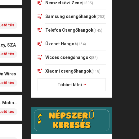
Nemzetközi Zene
(1835)
Samsung csengőhangok
(253)
Letöltés
Telefon Csengőhangok
(145)
Üzenet Hangok
(164)
acy, SZA
Letöltés
Vicces csengőhangok
(82)
Xiaomi csengőhangok
(118)
On Wires
Letöltés
Többet látni
Coals – Traces (feat. Molina)
Letöltés