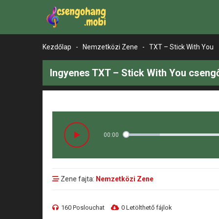
Kezdőlap
-
Nemzetközi Zene
-
TXT – Stick With You
Ingyenes TXT – Stick With You cseng
00:00
Zene fajta:
Nemzetközi Zene
160 Poslouchat
0 Letölthető fájlok