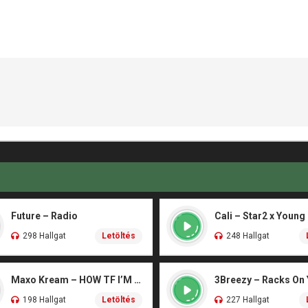
Future – Radio
Cali – Star2 x Young
298 Hallgat
Letöltés
248 Hallgat
Maxo Kream – HOW TF I’M LUCKY
3Breezy – Racks On
198 Hallgat
Letöltés
227 Hallgat