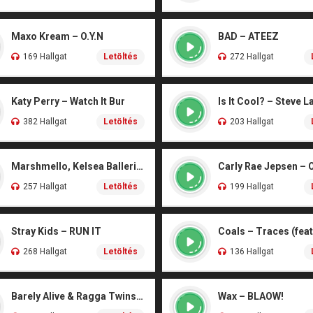
Maxo Kream – O.Y.N
BAD – ATEEZ
169 Hallgat
Letöltés
272 Hallgat
Katy Perry – Watch It Bur
Is It Cool? – Steve L
382 Hallgat
Letöltés
203 Hallgat
Marshmello, Kelsea Ballerini – Another Drink
Carly Rae Jepsen – 
257 Hallgat
Letöltés
199 Hallgat
Stray Kids – RUN IT
268 Hallgat
Letöltés
136 Hallgat
Barely Alive & Ragga Twins – We Set It
Wax – BLAOW!