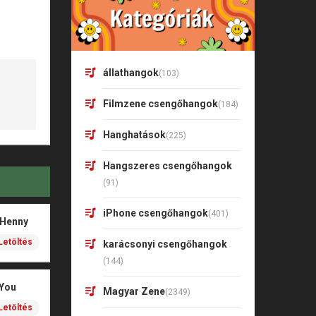
állathangok
(103)
Filmzene csengőhangok
(184)
Hanghatások
(225)
Hangszeres csengőhangok
(91)
iPhone csengőhangok
(401)
 Henny
Letöltés
karácsonyi csengőhangok
(144)
 You
Magyar Zene
(2349)
Letöltés