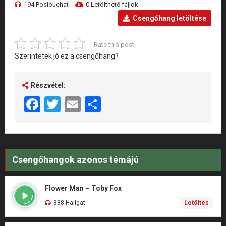
194 Poslouchat
0 Letölthető fájlok
Csengőhang letöltése
Rate this post
Szerintetek jó ez a csengőhang?
Részvétel:
Facebook
Twitter
Email
Share
Csengőhangok azonos témájú
Flower Man – Toby Fox
388 Hallgat
Letöltés