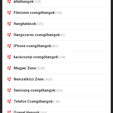
állathangok
(103)
Filmzene csengőhangok
(184)
Hanghatások
(225)
Hangszeres csengőhangok
(91)
iPhone csengőhangok
(401)
karácsonyi csengőhangok
(144)
Magyar Zene
(2349)
Nemzetközi Zene
(1835)
Samsung csengőhangok
(253)
Telefon Csengőhangok
(145)
Üzenet Hangok
(164)