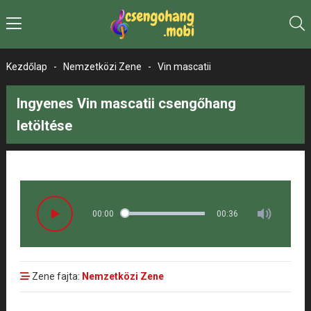
Kezdőlap
-
Nemzetközi Zene
-
Vin mascatii
Ingyenes Vin mascatii csengőhang
letöltése
00:00
00:36
Zene fajta:
Nemzetközi Zene