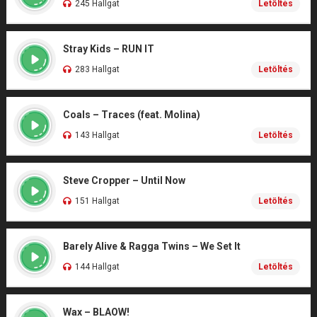
245 Hallgat
Letöltés
Stray Kids – RUN IT
283 Hallgat
Letöltés
Coals – Traces (feat. Molina)
143 Hallgat
Letöltés
Steve Cropper – Until Now
151 Hallgat
Letöltés
Barely Alive & Ragga Twins – We Set It
144 Hallgat
Letöltés
Wax – BLAOW!