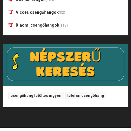
Vicces csengőhangok
(82)
Xiaomi csengőhangok
(118)
csengőhang letöltés ingyen
telefon csengőhang