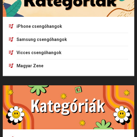
iPhone csengőhangok
Samsung csengőhangok
Vicces csengőhangok
Magyar Zene