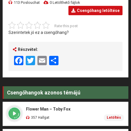
113 Poslouchat
0 Letölthető fájlok
Csengőhang letöltése
Rate this post
Szerintetek jó ez a csengőhang?
Részvétel:
Facebook
Twitter
Email
Share
Csengőhangok azonos témájú
Flower Man – Toby Fox
357 Hallgat
Letöltés