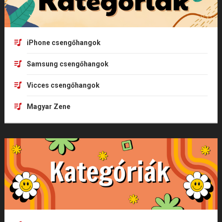
iPhone csengőhangok
Samsung csengőhangok
Vicces csengőhangok
Magyar Zene