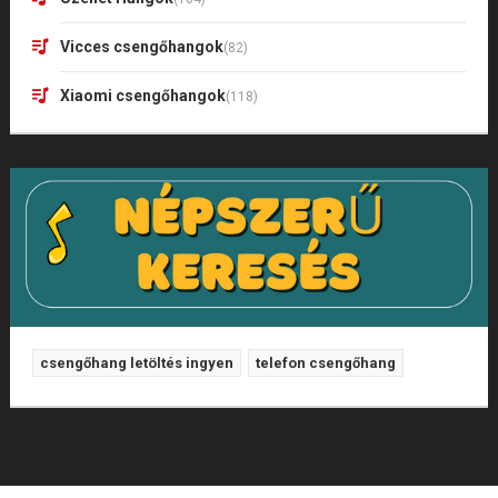
Vicces csengőhangok
(82)
Xiaomi csengőhangok
(118)
csengőhang letöltés ingyen
telefon csengőhang