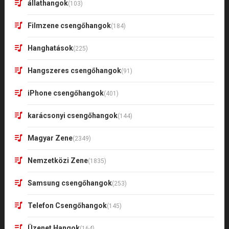
állathangok
(103)
Filmzene csengőhangok
(184)
Hanghatások
(225)
Hangszeres csengőhangok
(91)
iPhone csengőhangok
(401)
karácsonyi csengőhangok
(144)
Magyar Zene
(2349)
Nemzetközi Zene
(1835)
Samsung csengőhangok
(253)
Telefon Csengőhangok
(145)
Üzenet Hangok
(164)