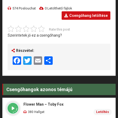
574 Poslouchat
0 Letölthető fájlok
Csengőhang letöltése
Rate this post
Szerintetek jó ez a csengőhang?
Részvétel:
Facebook
Twitter
Email
Share
Csengőhangok azonos témájú
Flower Man – Toby Fox
380 Hallgat
Letöltés