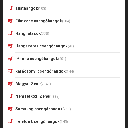
állathangok
(103)
Filmzene csengőhangok
(184)
Hanghatások
(225)
Hangszeres csengőhangok
(91)
iPhone csengőhangok
(401)
karácsonyi csengőhangok
(144)
Magyar Zene
(2349)
Nemzetközi Zene
(1835)
Samsung csengőhangok
(253)
Telefon Csengőhangok
(145)