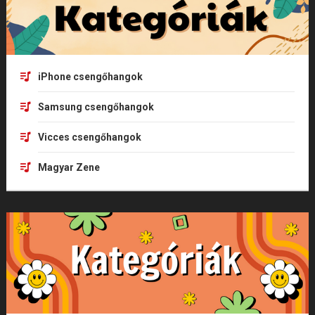
iPhone csengőhangok
Samsung csengőhangok
Vicces csengőhangok
Magyar Zene