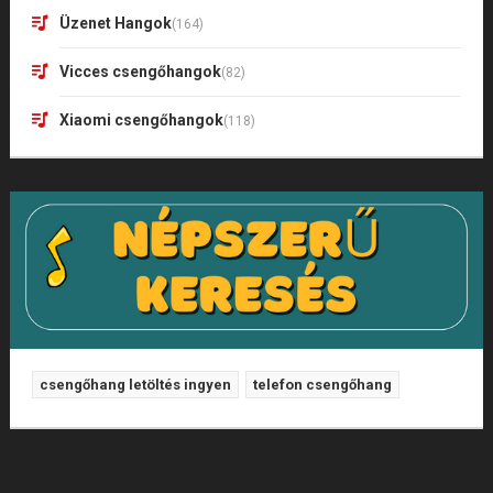
Üzenet Hangok
(164)
Vicces csengőhangok
(82)
Xiaomi csengőhangok
(118)
csengőhang letöltés ingyen
telefon csengőhang