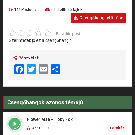
141 Poslouchat
0 Letölthető fájlok
Csengőhang letöltése
Rate this post
Szerintetek jó ez a csengőhang?
Részvétel:
Facebook
Twitter
Email
Share
Csengőhangok azonos témájú
Flower Man – Toby Fox
372 Hallgat
Letöltés