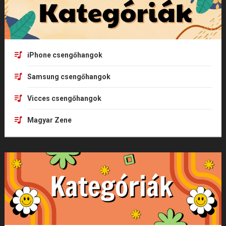
iPhone csengőhangok
Samsung csengőhangok
Vicces csengőhangok
Magyar Zene