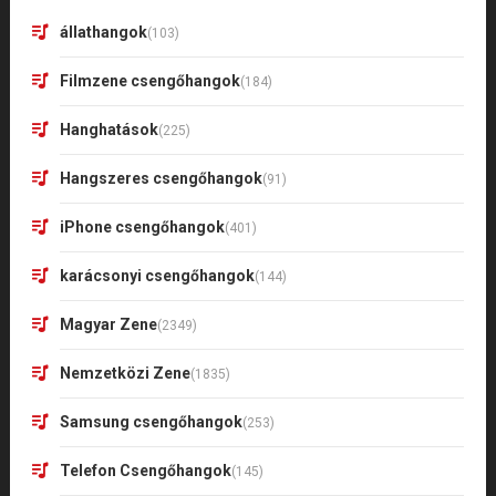
állathangok
(103)
Filmzene csengőhangok
(184)
Hanghatások
(225)
Hangszeres csengőhangok
(91)
iPhone csengőhangok
(401)
karácsonyi csengőhangok
(144)
Magyar Zene
(2349)
Nemzetközi Zene
(1835)
Samsung csengőhangok
(253)
Telefon Csengőhangok
(145)