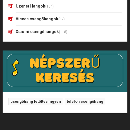
Üzenet Hangok
(164)
Vicces csengőhangok
(82)
Xiaomi csengőhangok
(118)
csengőhang letöltés ingyen
telefon csengőhang