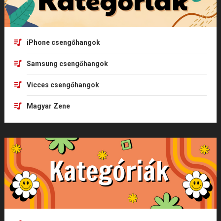
iPhone csengőhangok
Samsung csengőhangok
Vicces csengőhangok
Magyar Zene