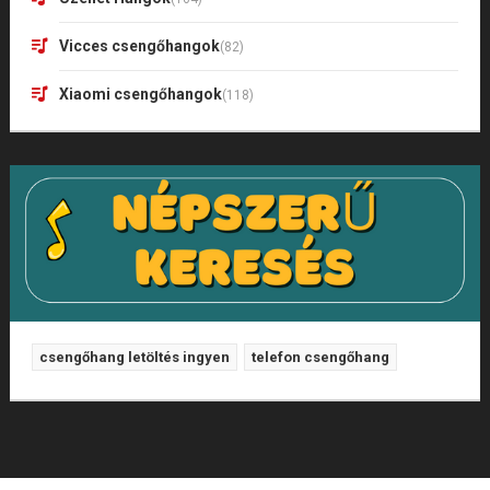
Vicces csengőhangok
(82)
Xiaomi csengőhangok
(118)
csengőhang letöltés ingyen
telefon csengőhang