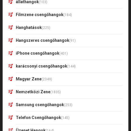
állathangok
(103)
Filmzene csengőhangok
(184)
Hanghatások
(225)
Hangszeres csengőhangok
(91)
iPhone csengőhangok
(401)
karácsonyi csengőhangok
(144)
Magyar Zene
(2349)
Nemzetközi Zene
(1835)
Samsung csengőhangok
(253)
Telefon Csengőhangok
(145)
Üzenet Hangok
(164)