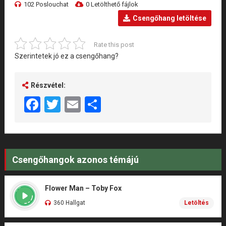
102 Poslouchat
0 Letölthető fájlok
Csengőhang letöltése
Rate this post
Szerintetek jó ez a csengőhang?
Részvétel:
Facebook
Twitter
Email
Share
Csengőhangok azonos témájú
Flower Man – Toby Fox
360 Hallgat
Letöltés