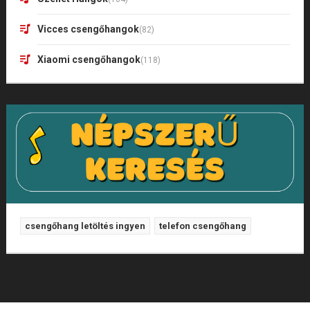
Vicces csengőhangok
(82)
Xiaomi csengőhangok
(118)
csengőhang letöltés ingyen
telefon csengőhang