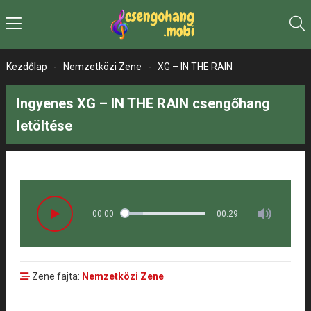
Kezdőlap
-
Nemzetközi Zene
-
XG – IN THE RAIN
Ingyenes XG – IN THE RAIN csengőhang
letöltése
00:00
00:29
Zene fajta:
Nemzetközi Zene