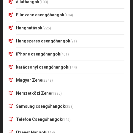
állathangok
(103)
Filmzene csengőhangok
(184)
Hanghatások
(225)
Hangszeres csengőhangok
(91)
iPhone csengőhangok
(401)
karácsonyi csengőhangok
(144)
Magyar Zene
(2349)
Nemzetközi Zene
(1835)
Samsung csengőhangok
(253)
Telefon Csengőhangok
(145)
Üzenet Hangok
(164)