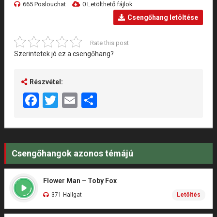
665 Poslouchat
0 Letölthető fájlok
Csengőhang letöltése
Rate this post
Szerintetek jó ez a csengőhang?
Részvétel:
Facebook
Twitter
Email
Share
Csengőhangok azonos témájú
Flower Man – Toby Fox
371 Hallgat
Letöltés