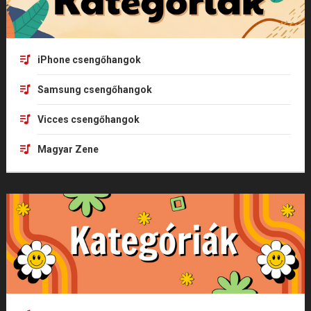
iPhone csengőhangok
Samsung csengőhangok
Vicces csengőhangok
Magyar Zene