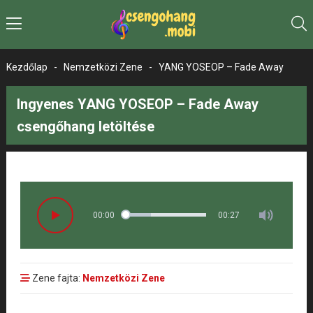
Kezdőlap
-
Nemzetközi Zene
-
YANG YOSEOP – Fade Away
Ingyenes YANG YOSEOP – Fade Away
csengőhang letöltése
00:00
00:27
Zene fajta:
Nemzetközi Zene