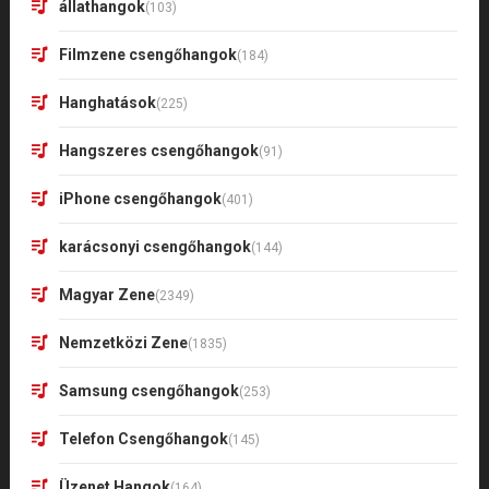
állathangok
(103)
Filmzene csengőhangok
(184)
Hanghatások
(225)
Hangszeres csengőhangok
(91)
iPhone csengőhangok
(401)
karácsonyi csengőhangok
(144)
Magyar Zene
(2349)
Nemzetközi Zene
(1835)
Samsung csengőhangok
(253)
Telefon Csengőhangok
(145)
Üzenet Hangok
(164)