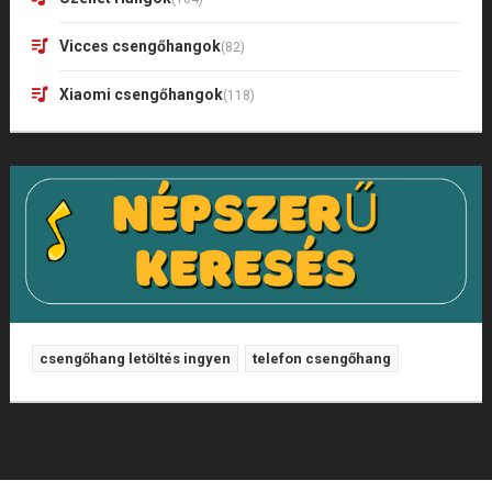
Vicces csengőhangok
(82)
Xiaomi csengőhangok
(118)
csengőhang letöltés ingyen
telefon csengőhang