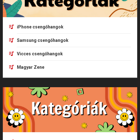
iPhone csengőhangok
Samsung csengőhangok
Vicces csengőhangok
Magyar Zene