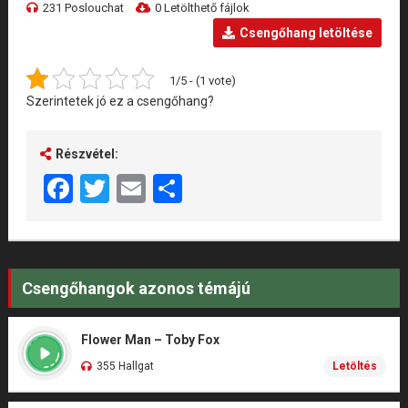
231 Poslouchat
0 Letölthető fájlok
Csengőhang letöltése
1/5 - (1 vote)
Szerintetek jó ez a csengőhang?
Részvétel:
Facebook
Twitter
Email
Share
Csengőhangok azonos témájú
Flower Man – Toby Fox
355 Hallgat
Letöltés