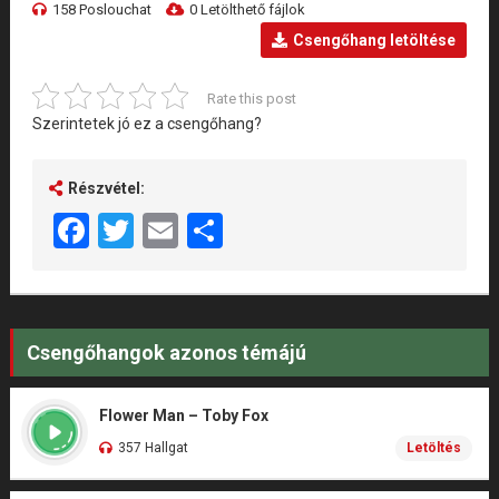
158 Poslouchat
0 Letölthető fájlok
Csengőhang letöltése
Rate this post
Szerintetek jó ez a csengőhang?
Részvétel:
Facebook
Twitter
Email
Share
Csengőhangok azonos témájú
Flower Man – Toby Fox
357 Hallgat
Letöltés