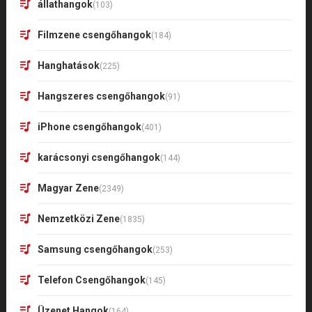
állathangok
(103)
Filmzene csengőhangok
(184)
Hanghatások
(225)
Hangszeres csengőhangok
(91)
iPhone csengőhangok
(401)
karácsonyi csengőhangok
(144)
Magyar Zene
(2349)
Nemzetközi Zene
(1835)
Samsung csengőhangok
(253)
Telefon Csengőhangok
(145)
Üzenet Hangok
(164)