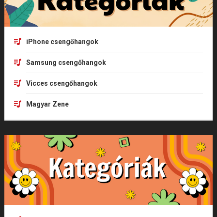
iPhone csengőhangok
Samsung csengőhangok
Vicces csengőhangok
Magyar Zene