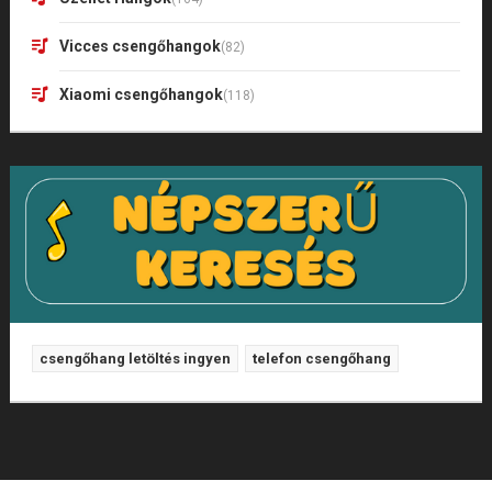
Vicces csengőhangok
(82)
Xiaomi csengőhangok
(118)
csengőhang letöltés ingyen
telefon csengőhang