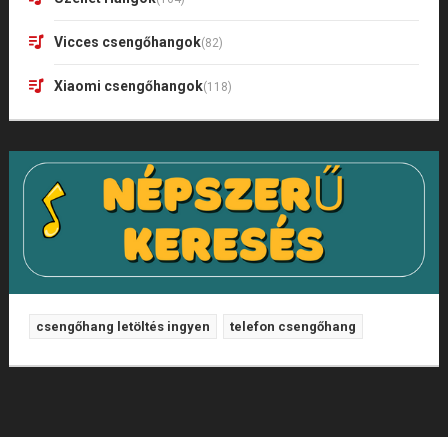
Vicces csengőhangok
(82)
Xiaomi csengőhangok
(118)
csengőhang letöltés ingyen
telefon csengőhang