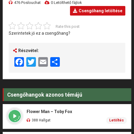
476 Poslouchat
0 Letölthető fájlok
Csengőhang letöltése
Rate this post
Szerintetek jó ez a csengőhang?
Részvétel:
Facebook
Twitter
Email
Share
Csengőhangok azonos témájú
Flower Man – Toby Fox
388 Hallgat
Letöltés