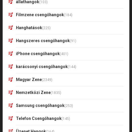
állathangok
(103)
Filmzene csengőhangok
(184)
Hanghatások
(225)
Hangszeres csengőhangok
(91)
iPhone csengőhangok
(401)
karácsonyi csengőhangok
(144)
Magyar Zene
(2349)
Nemzetközi Zene
(1835)
Samsung csengőhangok
(253)
Telefon Csengőhangok
(145)
Üzenet Hangok
(164)