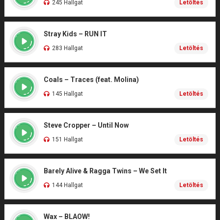
245 Hallgat
Letöltés
Stray Kids – RUN IT
283 Hallgat
Letöltés
Coals – Traces (feat. Molina)
145 Hallgat
Letöltés
Steve Cropper – Until Now
151 Hallgat
Letöltés
Barely Alive & Ragga Twins – We Set It
144 Hallgat
Letöltés
Wax – BLAOW!