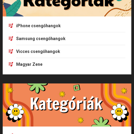
iPhone csengőhangok
Samsung csengőhangok
Vicces csengőhangok
Magyar Zene