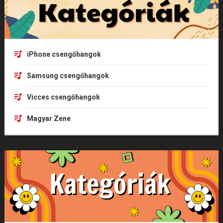
iPhone csengőhangok
Samsung csengőhangok
Vicces csengőhangok
Magyar Zene