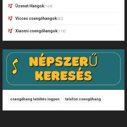
Üzenet Hangok
(164)
Vicces csengőhangok
(82)
Xiaomi csengőhangok
(118)
csengőhang letöltés ingyen
telefon csengőhang