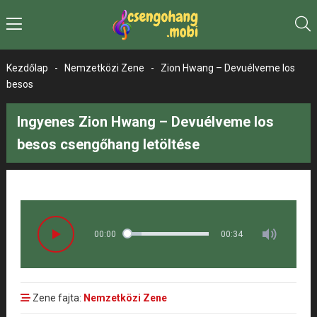
Kezdőlap
-
Nemzetközi Zene
-
Zion Hwang – Devuélveme los
besos
Ingyenes Zion Hwang – Devuélveme los
besos csengőhang letöltése
00:00
00:34
Zene fajta:
Nemzetközi Zene