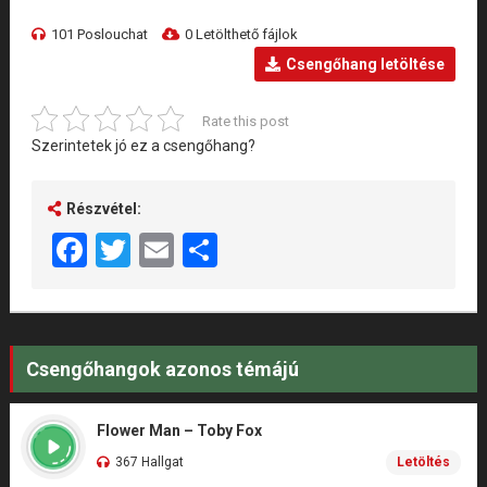
101 Poslouchat
0 Letölthető fájlok
Csengőhang letöltése
Rate this post
Szerintetek jó ez a csengőhang?
Részvétel:
Facebook
Twitter
Email
Share
Csengőhangok azonos témájú
Flower Man – Toby Fox
367 Hallgat
Letöltés