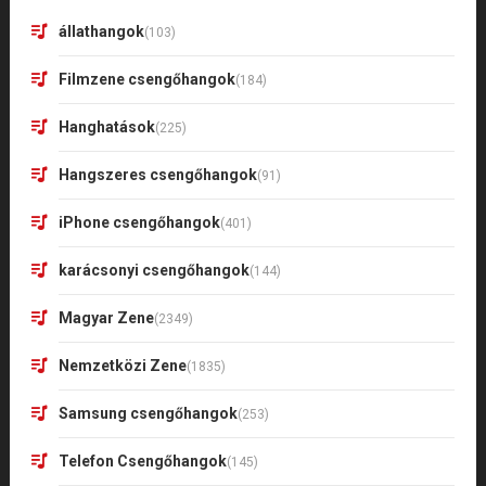
állathangok
(103)
Filmzene csengőhangok
(184)
Hanghatások
(225)
Hangszeres csengőhangok
(91)
iPhone csengőhangok
(401)
karácsonyi csengőhangok
(144)
Magyar Zene
(2349)
Nemzetközi Zene
(1835)
Samsung csengőhangok
(253)
Telefon Csengőhangok
(145)