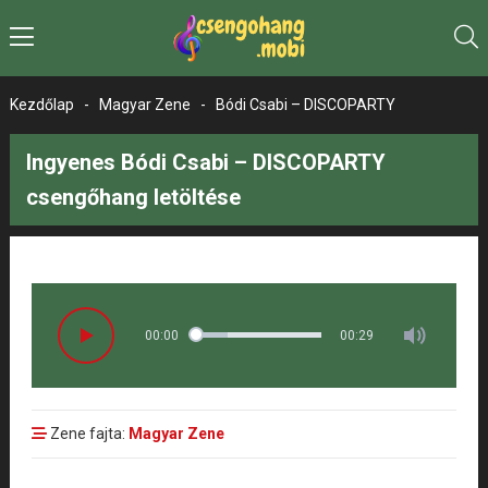
Kezdőlap
-
Magyar Zene
-
Bódi Csabi – DISCOPARTY
Ingyenes Bódi Csabi – DISCOPARTY
csengőhang letöltése
00:00
00:29
Zene fajta:
Magyar Zene