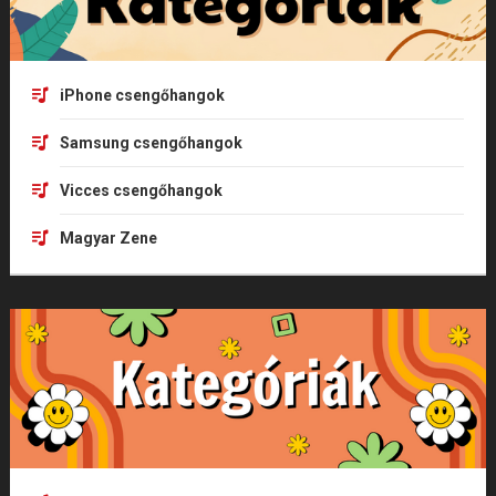
iPhone csengőhangok
Samsung csengőhangok
Vicces csengőhangok
Magyar Zene