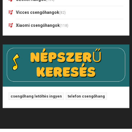
Vicces csengőhangok
(82)
Xiaomi csengőhangok
(118)
csengőhang letöltés ingyen
telefon csengőhang