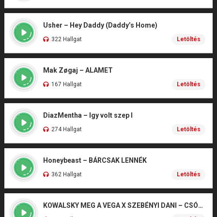
Usher – Hey Daddy (Daddy’s Home)
322 Hallgat
Letöltés
Mak Zøgaj – ALAMET
167 Hallgat
Letöltés
DiazMentha – Igy volt szep I
274 Hallgat
Letöltés
Honeybeast – BÁRCSAK LENNÉK
362 Hallgat
Letöltés
KOWALSKY MEG A VEGA X SZEBÉNYI DANI – CSÓNAK