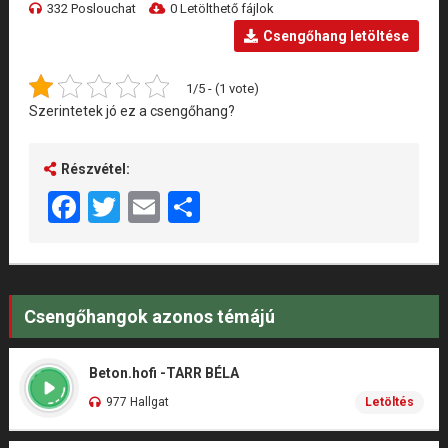
332 Poslouchat
0 Letölthető fájlok
Csengőhang letöltése
1/5 - (1 vote)
Szerintetek jó ez a csengőhang?
Részvétel:
Facebook
Twitter
Email
Share
Csengőhangok azonos témájú
Beton.hofi -TARR BÉLA
977 Hallgat
Letöltés