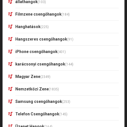
állathangok
(103)
Filmzene csengőhangok
(184)
Hanghatások
(225)
Hangszeres csengőhangok
(91)
iPhone csengőhangok
(401)
karácsonyi csengőhangok
(144)
Magyar Zene
(2349)
Nemzetközi Zene
(1835)
Samsung csengőhangok
(253)
Telefon Csengőhangok
(145)
Üzenet Hangok
(164)