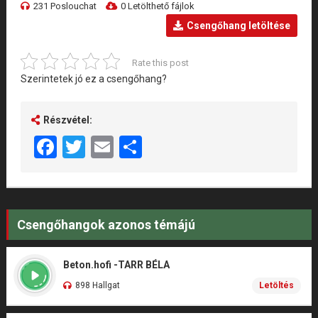
231 Poslouchat
0 Letölthető fájlok
Csengőhang letöltése
Rate this post
Szerintetek jó ez a csengőhang?
Részvétel:
Facebook
Twitter
Email
Share
Csengőhangok azonos témájú
Beton.hofi -TARR BÉLA
898 Hallgat
Letöltés