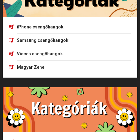
iPhone csengőhangok
Samsung csengőhangok
Vicces csengőhangok
Magyar Zene