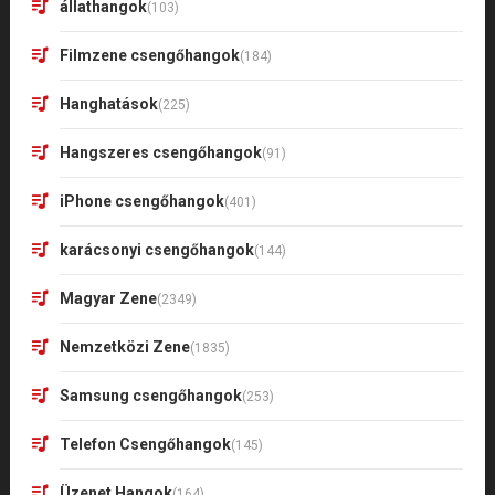
állathangok
(103)
Filmzene csengőhangok
(184)
Hanghatások
(225)
Hangszeres csengőhangok
(91)
iPhone csengőhangok
(401)
karácsonyi csengőhangok
(144)
Magyar Zene
(2349)
Nemzetközi Zene
(1835)
Samsung csengőhangok
(253)
Telefon Csengőhangok
(145)
Üzenet Hangok
(164)