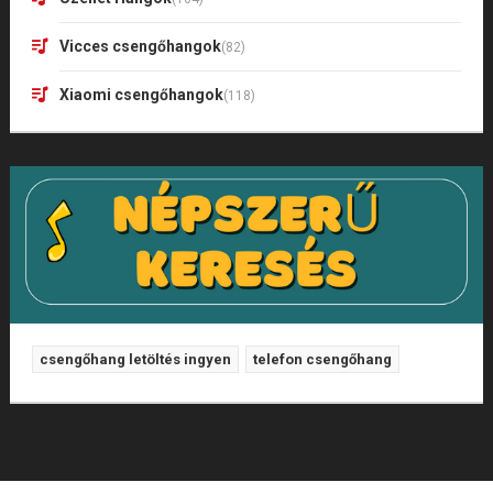
Vicces csengőhangok
(82)
Xiaomi csengőhangok
(118)
csengőhang letöltés ingyen
telefon csengőhang