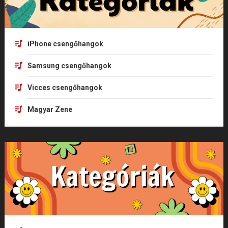
iPhone csengőhangok
Samsung csengőhangok
Vicces csengőhangok
Magyar Zene