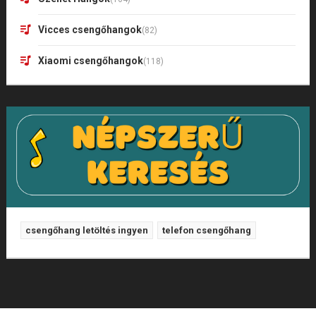
Vicces csengőhangok
(82)
Xiaomi csengőhangok
(118)
csengőhang letöltés ingyen
telefon csengőhang