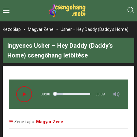
Kezdőlap
-
Magyar Zene
-
Usher – Hey Daddy (Daddy’s Home)
Ingyenes Usher – Hey Daddy (Daddy’s
Home) csengőhang letöltése
00:00
00:39
Zene fajta:
Magyar Zene