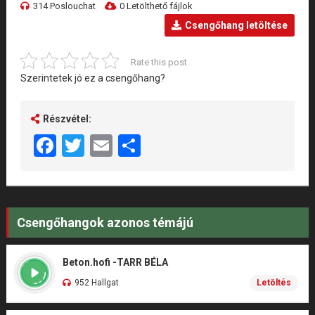
314 Poslouchat
0 Letölthető fájlok
Csengőhang letöltése
Rate this post
Szerintetek jó ez a csengőhang?
Részvétel:
Facebook
Twitter
Email
Share
Csengőhangok azonos témájú
Beton.hofi -TARR BÉLA
952 Hallgat
Letöltés