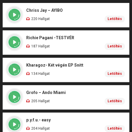
Chriss Jay – AYIBO
220 Hallgat
Letöltés
Richie Pagani -TESTVÉR
187 Hallgat
Letöltés
Kharagoz- Két végén EP Snitt
134 Hallgat
Letöltés
Grofo – Ando Miami
205 Hallgat
Letöltés
p.y.f.u.- easy
204 Hallgat
Letöltés