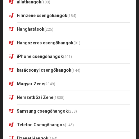
állathangok
(103)
Filmzene csengőhangok
(184)
Hanghatások
(225)
Hangszeres csengőhangok
(91)
iPhone csengőhangok
(401)
karácsonyi csengőhangok
(144)
Magyar Zene
(2349)
Nemzetközi Zene
(1835)
Samsung csengőhangok
(253)
Telefon Csengőhangok
(145)
Üzenet Hangok
(164)